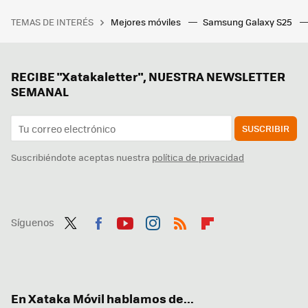
TEMAS DE INTERÉS
Mejores móviles
Samsung Galaxy S25
RECIBE "Xatakaletter", NUESTRA NEWSLETTER
SEMANAL
SUSCRIBIR
Suscribiéndote aceptas nuestra
política de privacidad
Síguenos
Twit
Fac
You
Inst
RSS
Flip
ter
ebo
tub
agr
boa
ok
e
am
rd
En Xataka Móvil hablamos de...