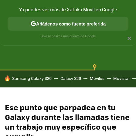
Ya puedes ver más de Xataka Movil en Google
Añádenos como fuente preferida
SAMSUNG GALAXY
ONE UI
GALAXY AI
Solo necesitas una cuenta de Google
×
HOY SE HABLA DE
Samsung Galaxy S26
Galaxy S26
Móviles
Movistar
Ese punto que parpadea en tu
Galaxy durante las llamadas tiene
un trabajo muy específico que