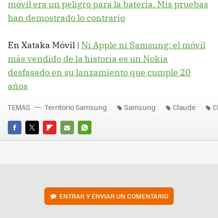
móvil era un peligro para la batería. Mis pruebas
han demostrado lo contrario
En Xataka Móvil |
Ni Apple ni Samsung: el móvil
más vendido de la historia es un Nokia
desfasado en su lanzamiento que cumple 20
años
TEMAS
Territorio Samsung
Samsung
Claude
C
FACEBOOK
TWITTER
FLIPBOARD
E-
WHATSAPP
MAIL
ENTRAR Y ENVIAR UN COMENTARIO