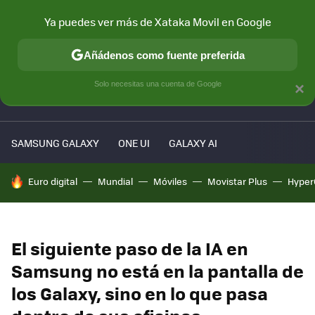
Ya puedes ver más de Xataka Movil en Google
MENÚ
NUEVO
Añádenos como fuente preferida
Solo necesitas una cuenta de Google
×
PATROCINA
SAMSUNG GALAXY
ONE UI
GALAXY AI
HOY SE HABLA DE
Euro digital
Mundial
Móviles
Movistar Plus
Hyper
El siguiente paso de la IA en
Samsung no está en la pantalla de
los Galaxy, sino en lo que pasa