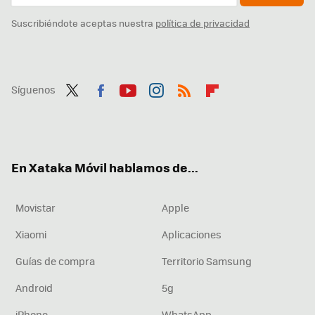
Suscribiéndote aceptas nuestra
política de privacidad
Síguenos
Twit
Fac
You
Inst
RSS
Flip
ter
ebo
tub
agr
boa
ok
e
am
rd
En Xataka Móvil hablamos de...
Movistar
Apple
Xiaomi
Aplicaciones
Guías de compra
Territorio Samsung
Android
5g
iPhone
WhatsApp