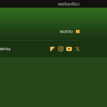
NUEVO
OMPRA
Flipboard
Instagram
Youtube
Twitter