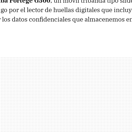
iba Portégé G500
, un móvil tribanda tipo slide
go por el lector de huellas digitales que inclu
r los datos confidenciales que almacenemos e