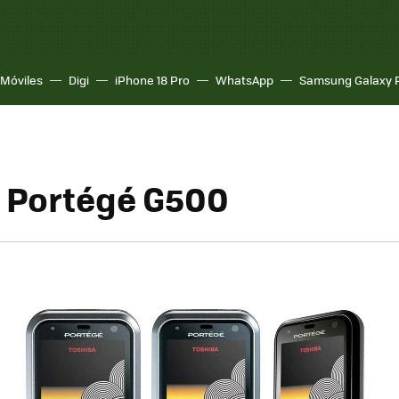
Móviles
Digi
iPhone 18 Pro
WhatsApp
Samsung Galaxy 
 Portégé G500