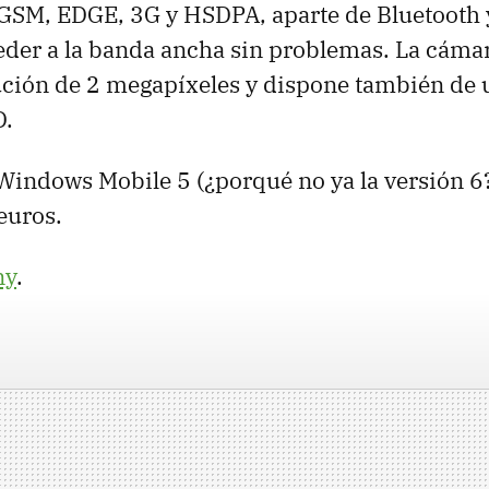
GSM, EDGE, 3G y HSDPA, aparte de Bluetooth 
er a la banda ancha sin problemas. La cámar
ución de 2 megapíxeles y dispone también de u
D.
indows Mobile 5 (¿porqué no ya la versión 6?
euros.
ny
.