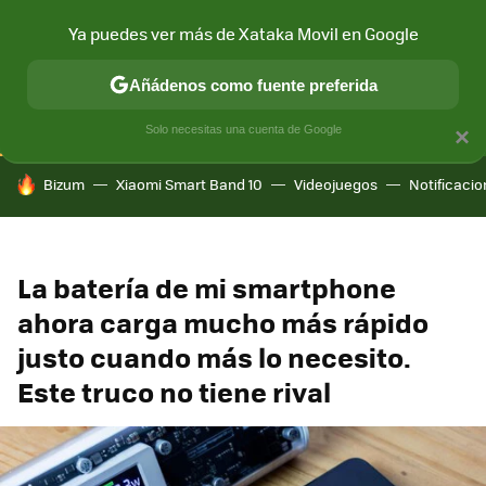
Ya puedes ver más de Xataka Movil en Google
CONECTIVIDAD
MÓVIL Y SOCIEDAD
APLICACIONES
COM
Añádenos como fuente preferida
Solo necesitas una cuenta de Google
×
HOY SE HABLA DE
Bizum
Xiaomi Smart Band 10
Videojuegos
Notificaci
La batería de mi smartphone
ahora carga mucho más rápido
justo cuando más lo necesito.
Este truco no tiene rival