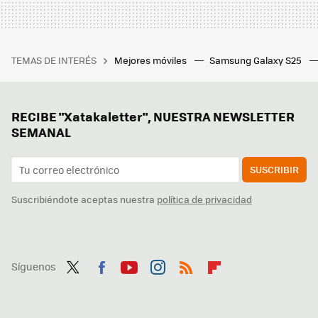
TEMAS DE INTERÉS
Mejores móviles
Samsung Galaxy S25
RECIBE "Xatakaletter", NUESTRA NEWSLETTER
SEMANAL
SUSCRIBIR
Suscribiéndote aceptas nuestra
política de privacidad
Síguenos
Twit
Fac
You
Inst
RSS
Flip
ter
ebo
tub
agr
boa