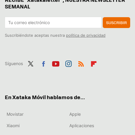
SEMANAL
SUSCRIBIR
Suscribiéndote aceptas nuestra
política de privacidad
Síguenos
Twit
Fac
You
Inst
RSS
Flip
ter
ebo
tub
agr
boa
ok
e
am
rd
En Xataka Móvil hablamos de...
Movistar
Apple
Xiaomi
Aplicaciones