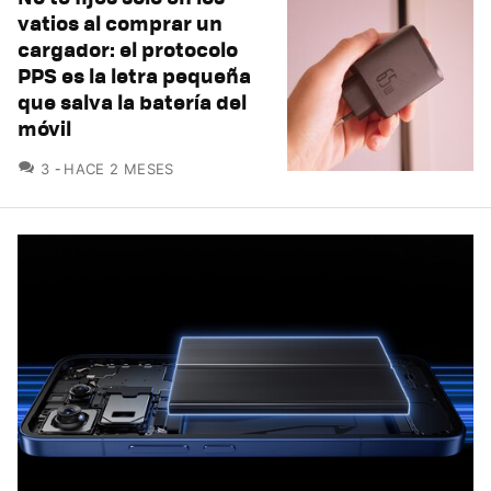
vatios al comprar un
cargador: el protocolo
PPS es la letra pequeña
que salva la batería del
móvil
COMENTARIOS
3
HACE 2 MESES