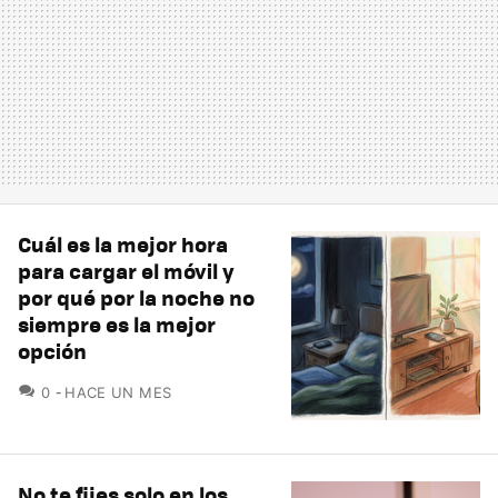
Cuál es la mejor hora
para cargar el móvil y
por qué por la noche no
siempre es la mejor
opción
COMENTARIOS
0
HACE UN MES
No te fijes solo en los