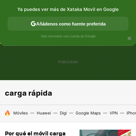
Ya puedes ver más de Xataka Movil en Google
CONECTIVIDAD
MÓVIL Y SOCIEDAD
APLICACIONES
Añádenos como fuente preferida
Solo necesitas una cuenta de Google
×
carga rápida
HOY SE HABLA DE
Móviles
Huawei
Digi
Google Maps
VPN
iPho
Por qué el móvil carga