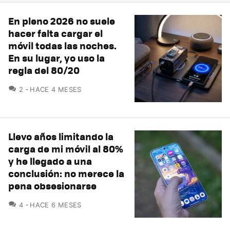
En pleno 2026 no suele
hacer falta cargar el
móvil todas las noches.
En su lugar, yo uso la
regla del 80/20
COMENTARIOS
2
HACE 4 MESES
Llevo años limitando la
carga de mi móvil al 80%
y he llegado a una
conclusión: no merece la
pena obsesionarse
COMENTARIOS
4
HACE 6 MESES