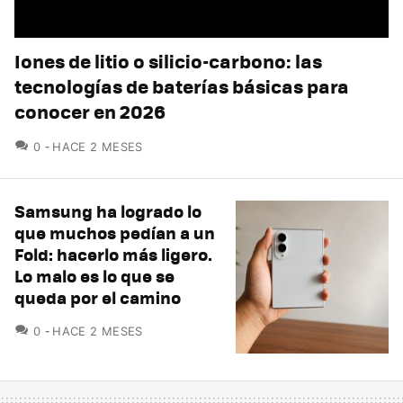
Iones de litio o silicio-carbono: las
tecnologías de baterías básicas para
conocer en 2026
COMENTARIOS
0
HACE 2 MESES
Samsung ha logrado lo
que muchos pedían a un
Fold: hacerlo más ligero.
Lo malo es lo que se
queda por el camino
COMENTARIOS
0
HACE 2 MESES