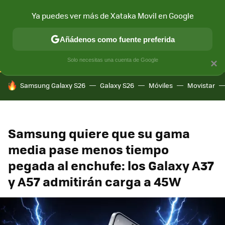
Ya puedes ver más de Xataka Movil en Google
CONECTIVIDAD
MÓVIL Y SOCIEDAD
APLICACIONES
COM
Añádenos como fuente preferida
Solo necesitas una cuenta de Google
×
HOY SE HABLA DE
Samsung Galaxy S26
Galaxy S26
Móviles
Movistar
Samsung quiere que su gama
media pase menos tiempo
pegada al enchufe: los Galaxy A37
y A57 admitirán carga a 45W