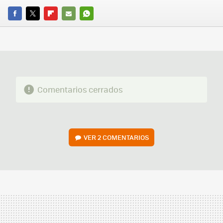
FACEBOOK
TWITTER
FLIPBOARD
E-
WHATSAPP
MAIL
Comentarios cerrados
VER
2 COMENTARIOS