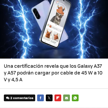
Una certificación revela que los Galaxy A37
y A57 podrán cargar por cable de 45 W a 10
V y 4,5 A
2 comentarios
FACEBOOK
TWITTER
FLIPBOARD
E-
WHATSAPP