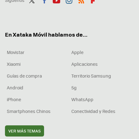
Síguenos
Twit
Fac
You
Inst
RSS
Flip
ter
ebo
tub
agr
boa
ok
e
am
rd
En Xataka Móvil hablamos de...
Movistar
Apple
Xiaomi
Aplicaciones
Guías de compra
Territorio Samsung
Android
5g
iPhone
WhatsApp
Smartphones Chinos
Conectividad y Redes
VER MÁS TEMAS