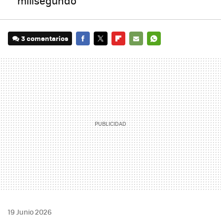
milisegundo
3 comentarios
FACEBOOK
TWITTER
FLIPBOARD
E-
WHATSAPP
MAIL
19 Junio 2026