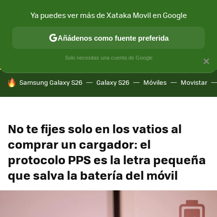
Ya puedes ver más de Xataka Movil en Google
CONECTIVIDAD
MÓVIL Y SOCIEDAD
APLICACIONES
COM
Añádenos como fuente preferida
Solo necesitas una cuenta de Google
×
HOY SE HABLA DE
Samsung Galaxy S26
Galaxy S26
Móviles
Movistar
No te fijes solo en los vatios al
comprar un cargador: el
protocolo PPS es la letra pequeña
que salva la batería del móvil