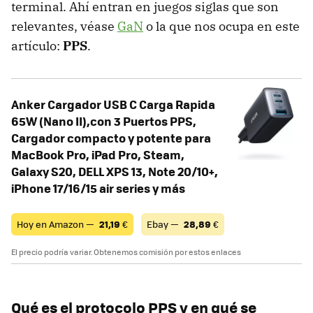
terminal. Ahí entran en juegos siglas que son
relevantes, véase
GaN
o la que nos ocupa en este
artículo:
PPS
.
Anker Cargador USB C Carga Rapida
65W (Nano II),con 3 Puertos PPS,
Cargador compacto y potente para
MacBook Pro, iPad Pro, Steam,
Galaxy S20, DELL XPS 13, Note 20/10+,
iPhone 17/16/15 air series y más
Hoy en Amazon —
21,19
€
Ebay —
28,89
€
El precio podría variar. Obtenemos comisión por estos enlaces
Qué es el protocolo PPS y en qué se