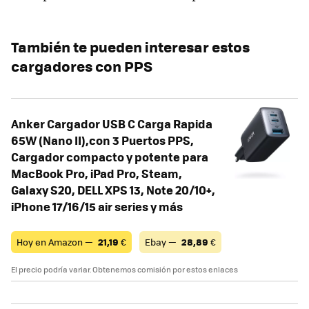
También te pueden interesar estos
cargadores con PPS
Anker Cargador USB C Carga Rapida
65W (Nano II),con 3 Puertos PPS,
Cargador compacto y potente para
MacBook Pro, iPad Pro, Steam,
Galaxy S20, DELL XPS 13, Note 20/10+,
iPhone 17/16/15 air series y más
Hoy en Amazon —
21,19
€
Ebay —
28,89
€
El precio podría variar. Obtenemos comisión por estos enlaces