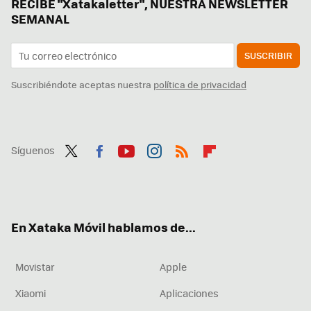
RECIBE "Xatakaletter", NUESTRA NEWSLETTER
SEMANAL
SUSCRIBIR
Suscribiéndote aceptas nuestra
política de privacidad
Síguenos
Twit
Fac
You
Inst
RSS
Flip
ter
ebo
tub
agr
boa
ok
e
am
rd
En Xataka Móvil hablamos de...
Movistar
Apple
Xiaomi
Aplicaciones