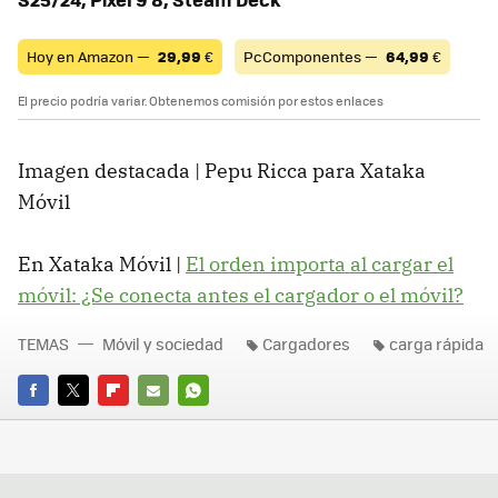
Hoy en Amazon —
29,99
€
PcComponentes —
64,99
€
El precio podría variar. Obtenemos comisión por estos enlaces
Imagen destacada | Pepu Ricca para Xataka
Móvil
En Xataka Móvil |
El orden importa al cargar el
móvil: ¿Se conecta antes el cargador o el móvil?
TEMAS
Móvil y sociedad
Cargadores
carga rápida
FACEBOOK
TWITTER
FLIPBOARD
E-
WHATSAPP
MAIL