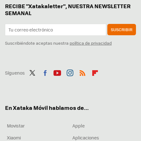
RECIBE "Xatakaletter", NUESTRA NEWSLETTER
SEMANAL
SUSCRIBIR
Suscribiéndote aceptas nuestra
política de privacidad
Síguenos
Twit
Fac
You
Inst
RSS
Flip
ter
ebo
tub
agr
boa
ok
e
am
rd
En Xataka Móvil hablamos de...
Movistar
Apple
Xiaomi
Aplicaciones