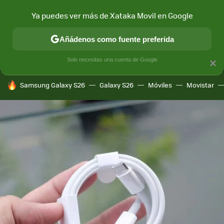
Ya puedes ver más de Xataka Movil en Google
MENÚ
NUEVO
Añádenos como fuente preferida
CONECTIVIDAD
MÓVIL Y SOCIEDAD
APLICACIONES
COM
Solo necesitas una cuenta de Google
×
HOY SE HABLA DE
Samsung Galaxy S26
Galaxy S26
Móviles
Movistar