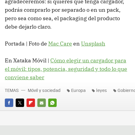
agradeceremos: si quieres que tenga cargador,
podrás comprarlo por separado o en un pack,
pero sea como sea, el packaging del producto
debe dejarlo claro.
Portada | Foto de
Mac Care
en
Unsplash
En Xataka Móvil |
Cómo elegir un cargador para
el móvil: tipos, potencia, seguridad y todo lo que
conviene saber
TEMAS
Móvil y sociedad
Europa
leyes
Gobiern
FACEBOOK
TWITTER
FLIPBOARD
E-
WHATSAPP
MAIL