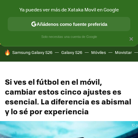
Ya puedes ver más de Xataka Movil en Google
CONECTIVIDAD
MÓVIL Y SOCIEDAD
APLICACIONES
COM
Añádenos como fuente preferida
Solo necesitas una cuenta de Google
×
HOY SE HABLA DE
Samsung Galaxy S26
Galaxy S26
Móviles
Movistar
Si ves el fútbol en el móvil,
cambiar estos cinco ajustes es
esencial. La diferencia es abismal
y lo sé por experiencia