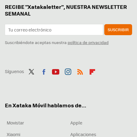
RECIBE "Xatakaletter", NUESTRA NEWSLETTER
SEMANAL
SUSCRIBIR
Suscribiéndote aceptas nuestra
política de privacidad
Síguenos
Twit
Fac
You
Inst
RSS
Flip
ter
ebo
tub
agr
boa
ok
e
am
rd
En Xataka Móvil hablamos de...
Movistar
Apple
Xiaomi
Aplicaciones