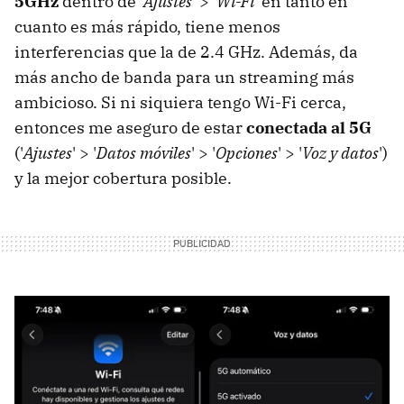
5GHz
dentro de '
Ajustes
' > '
Wi-Fi
' en tanto en
cuanto es más rápido, tiene menos
interferencias que la de 2.4 GHz. Además, da
más ancho de banda para un streaming más
ambicioso. Si ni siquiera tengo Wi-Fi cerca,
entonces me aseguro de estar
conectada al 5G
('
Ajustes
' > '
Datos móviles
' > '
Opciones
' > '
Voz y datos
')
y la mejor cobertura posible.