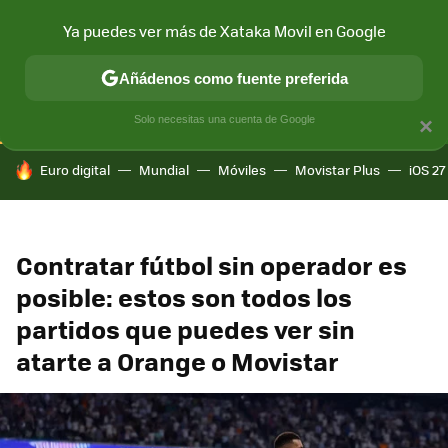
Ya puedes ver más de Xataka Movil en Google
CONECTIVIDAD
MÓVIL Y SOCIEDAD
APLICACIONES
COM
Añádenos como fuente preferida
Solo necesitas una cuenta de Google
×
HOY SE HABLA DE
Euro digital
Mundial
Móviles
Movistar Plus
iOS 27
Contratar fútbol sin operador es
posible: estos son todos los
partidos que puedes ver sin
atarte a Orange o Movistar