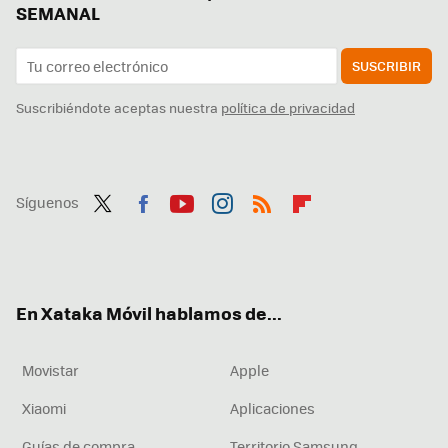
SEMANAL
SUSCRIBIR
Suscribiéndote aceptas nuestra
política de privacidad
Síguenos
Twit
Fac
You
Inst
RSS
Flip
ter
ebo
tub
agr
boa
ok
e
am
rd
En Xataka Móvil hablamos de...
Movistar
Apple
Xiaomi
Aplicaciones
Guías de compra
Territorio Samsung