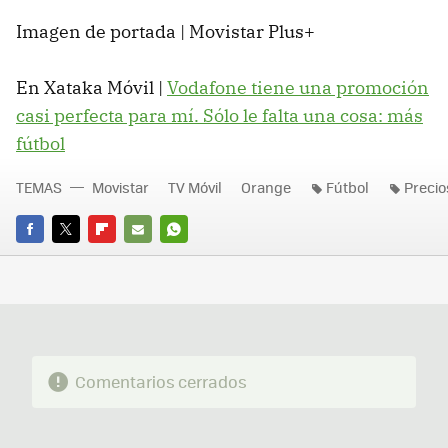
Imagen de portada | Movistar Plus+
En Xataka Móvil |
Vodafone tiene una promoción
casi perfecta para mí. Sólo le falta una cosa: más
fútbol
TEMAS
Movistar
TV Móvil
Orange
Fútbol
Precio
FACEBOOK
TWITTER
FLIPBOARD
E-
WHATSAPP
MAIL
Comentarios cerrados