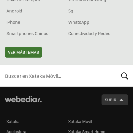
Android
5g
iPhone
WhatsApp
Smartphones Chinos
Conectividad y Redes
VER MÁS TEMAS
BUSCA
SUBIR
Xataka
Xataka Móvil
Applesfera
Xataka Smart Home