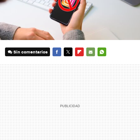
Sin comentarios
FACEBOOK
TWITTER
FLIPBOARD
E-
WHATSAPP
MAIL