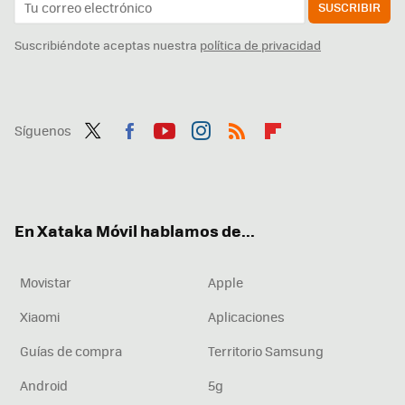
SUSCRIBIR
Suscribiéndote aceptas nuestra
política de privacidad
Síguenos
Twit
Fac
You
Inst
RSS
Flip
ter
ebo
tub
agr
boa
ok
e
am
rd
En Xataka Móvil hablamos de...
Movistar
Apple
Xiaomi
Aplicaciones
Guías de compra
Territorio Samsung
Android
5g