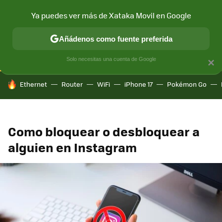
Ya puedes ver más de Xataka Movil en Google
CONECTIVIDAD
MÓVIL Y SOCIEDAD
APLICACIONES
COM
Añádenos como fuente preferida
Solo necesitas una cuenta de Google
×
HOY SE HABLA DE
Ethernet
Router
WiFi
iPhone 17
Pokémon Go
Como bloquear o desbloquear a
alguien en Instagram