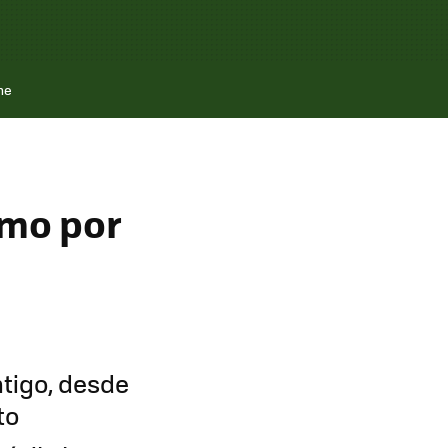
ne
smo por
tigo, desde
to