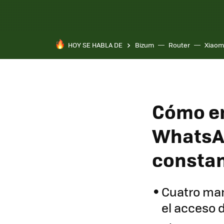
HOY SE HABLA DE
Bizum
Router
Xiaom
Cómo en
WhatsAp
consta
Cuatro man
el acceso 