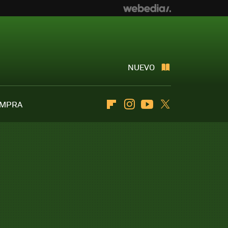
NUEVO
OMPRA
Flipboard
Instagram
Youtube
Twitter