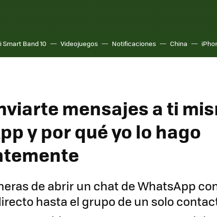
i Smart Band 10
Videojuegos
Notificaciones
China
iPho
viarte mensajes a ti mi
p y por qué yo lo hago
ntemente
eras de abrir un chat de WhatsApp con
directo hasta el grupo de un solo contac