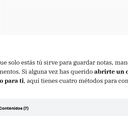
que solo estás tú sirve para guardar notas, man
mentos. Si alguna vez has querido
abrirte un 
 para ti
, aquí tienes cuatro métodos para con
Contenidos (7)
é sirve hablar contigo mismo en WhatsApp
blar contigo mismo en WhatsApp