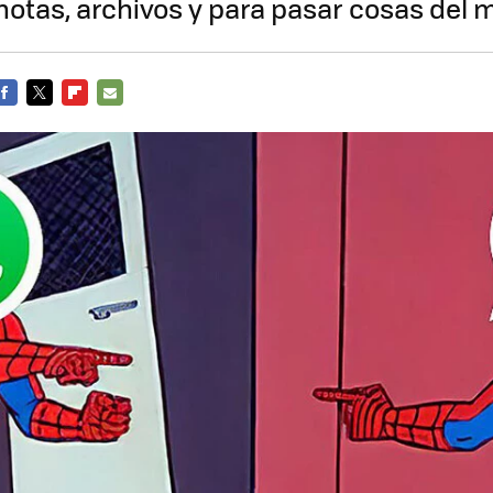
notas, archivos y para pasar cosas del m
FACEBOOK
TWITTER
FLIPBOARD
E-
MAIL