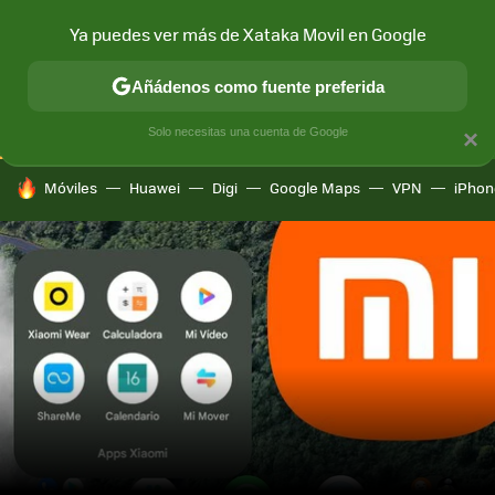
Ya puedes ver más de Xataka Movil en Google
CONECTIVIDAD
MÓVIL Y SOCIEDAD
APLICACIONES
COM
Añádenos como fuente preferida
Solo necesitas una cuenta de Google
×
HOY SE HABLA DE
Móviles
Huawei
Digi
Google Maps
VPN
iPhon