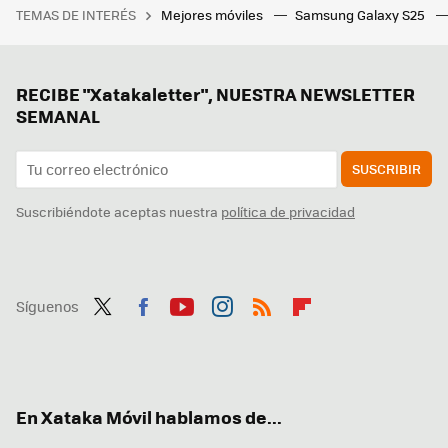
TEMAS DE INTERÉS
Mejores móviles
Samsung Galaxy S25
RECIBE "Xatakaletter", NUESTRA NEWSLETTER
SEMANAL
SUSCRIBIR
Suscribiéndote aceptas nuestra
política de privacidad
Síguenos
Twit
Fac
You
Inst
RSS
Flip
ter
ebo
tub
agr
boa
ok
e
am
rd
En Xataka Móvil hablamos de...