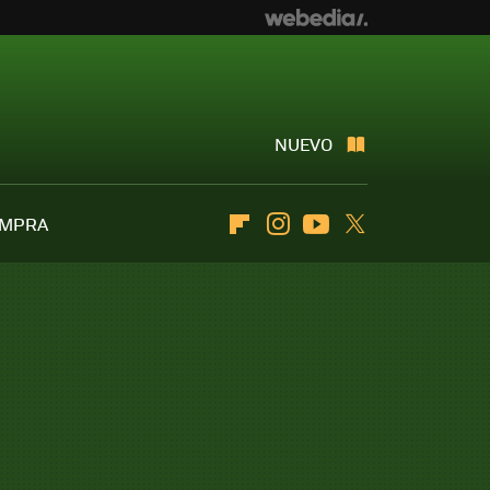
NUEVO
OMPRA
Flipboard
Instagram
Youtube
Twitter