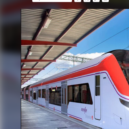
FACEBOOK
TWITTER
FLIPBOARD
E-
MAIL