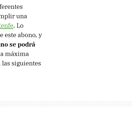
ferentes
umplir una
Renfe
. Lo
e este abono, y
 no se podrá
cia máxima
 las siguientes