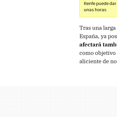
Renfe puede dar 
unas horas
Tras una larga
España, ya pos
afectará tambi
como objetivo 
aliciente de n