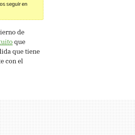
os seguir en
bierno de
tuito
que
da que tiene
e con el