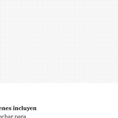
enes incluyen
echar para