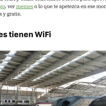
ajo
, ver
memes
o lo que te apetezca en ese mo
 y gratis.
es tienen WiFi