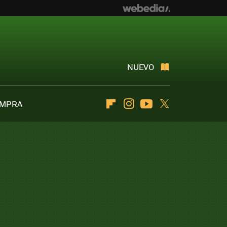
NUEVO
OMPRA
Flipboard
Instagram
Youtube
Twitter