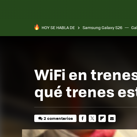
HOY SE HABLA DE
Samsung Galaxy S26
Ga
WiFi en trene
qué trenes es
2 comentarios
FACEBOOK
TWITTER
FLIPBOARD
E-
MAIL