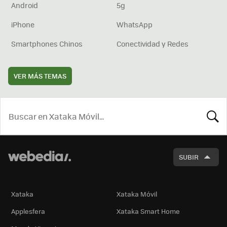
Android
5g
iPhone
WhatsApp
Smartphones Chinos
Conectividad y Redes
VER MÁS TEMAS
BUSCA
SUBIR
Xataka
Xataka Móvil
Applesfera
Xataka Smart Home