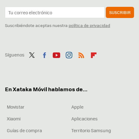
SUSCRIBIR
Suscribiéndote aceptas nuestra
política de privacidad
Síguenos
Twit
Fac
You
Inst
RSS
Flip
ter
ebo
tub
agr
boa
ok
e
am
rd
En Xataka Móvil hablamos de...
Movistar
Apple
Xiaomi
Aplicaciones
Guías de compra
Territorio Samsung