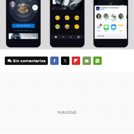
Sin comentarios
FACEBOOK
TWITTER
FLIPBOARD
E-
WHATSAPP
MAIL