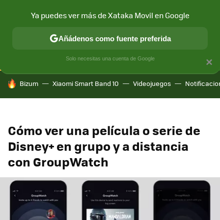
Ya puedes ver más de Xataka Movil en Google
CONECTIVIDAD
MÓVIL Y SOCIEDAD
APLICACIONES
COM
Añádenos como fuente preferida
Solo necesitas una cuenta de Google
×
HOY SE HABLA DE
Bizum
Xiaomi Smart Band 10
Videojuegos
Notificaci
Cómo ver una película o serie de
Disney+ en grupo y a distancia
con GroupWatch