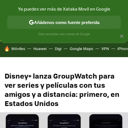
Ya puedes ver más de Xataka Movil en Google
CONECTIVIDAD
MÓVIL Y SOCIEDAD
APLICACIONES
COM
Añádenos como fuente preferida
Solo necesitas una cuenta de Google
×
HOY SE HABLA DE
Móviles
Huawei
Digi
Google Maps
VPN
iPhon
Disney+ lanza GroupWatch para
ver series y películas con tus
amigos y a distancia: primero, en
Estados Unidos