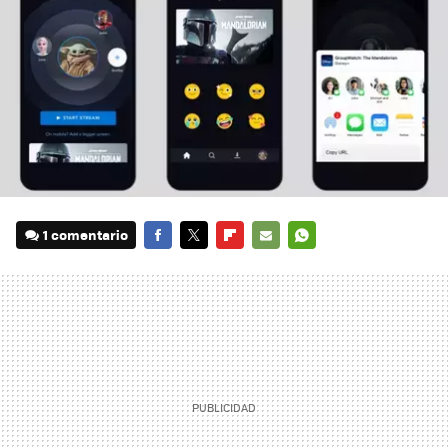
1 comentario
FACEBOOK
TWITTER
FLIPBOARD
E-
WHATSAPP
MAIL