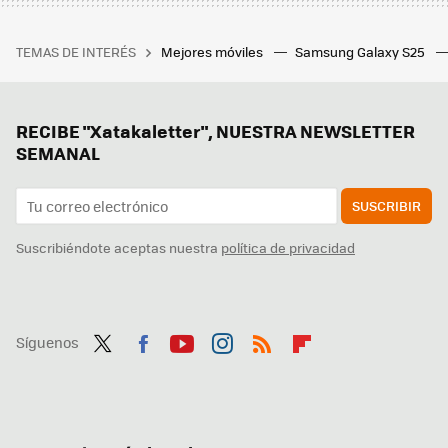
TEMAS DE INTERÉS
Mejores móviles
Samsung Galaxy S25
RECIBE "Xatakaletter", NUESTRA NEWSLETTER
SEMANAL
SUSCRIBIR
Suscribiéndote aceptas nuestra
política de privacidad
Síguenos
Twit
Fac
You
Inst
RSS
Flip
ter
ebo
tub
agr
boa
ok
e
am
rd