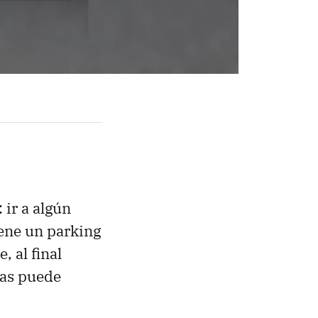
 ir a algún
iene un parking
e, al final
sas puede