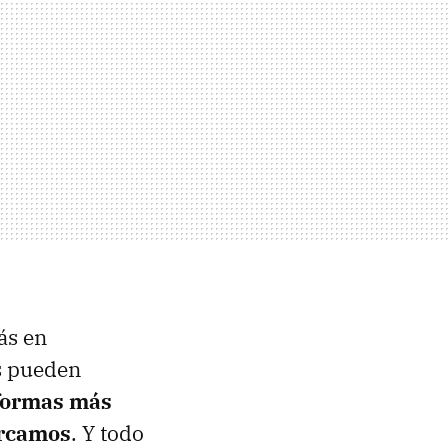
ás en
s pueden
 formas más
arcamos
. Y todo