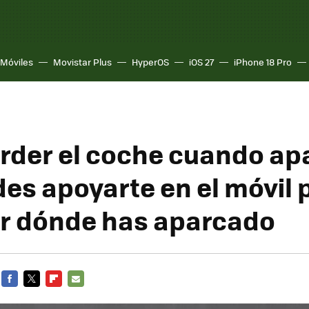
Móviles
Movistar Plus
HyperOS
iOS 27
iPhone 18 Pro
erder el coche cuando ap
des apoyarte en el móvil 
r dónde has aparcado
FACEBOOK
TWITTER
FLIPBOARD
E-