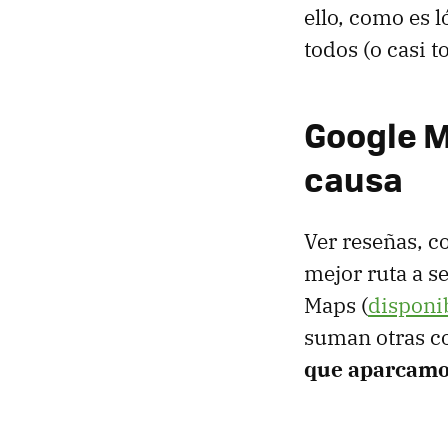
ello, como es 
todos (o casi 
Google Ma
causa
Ver reseñas, c
mejor ruta a s
Maps (
disponi
suman otras c
que aparcam