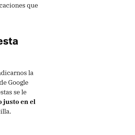
icaciones que
esta
ndicarnos la
 de Google
estas se le
 justo en el
lla.