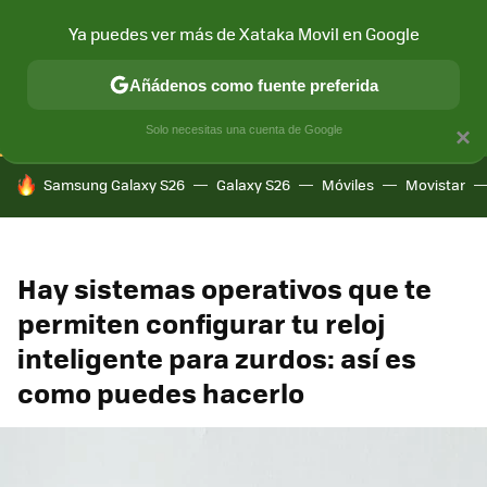
Ya puedes ver más de Xataka Movil en Google
CONECTIVIDAD
MÓVIL Y SOCIEDAD
APLICACIONES
COM
Añádenos como fuente preferida
Solo necesitas una cuenta de Google
×
HOY SE HABLA DE
Samsung Galaxy S26
Galaxy S26
Móviles
Movistar
Hay sistemas operativos que te
permiten configurar tu reloj
inteligente para zurdos: así es
como puedes hacerlo