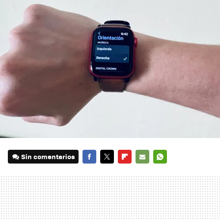
Sin comentarios
FACEBOOK
TWITTER
FLIPBOARD
E-
WHATSAPP
MAIL