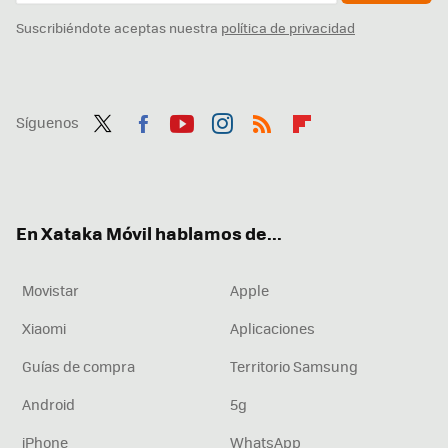
Suscribiéndote aceptas nuestra
política de privacidad
Síguenos
Twit
Fac
You
Inst
RSS
Flip
ter
ebo
tub
agr
boa
ok
e
am
rd
En Xataka Móvil hablamos de...
Movistar
Apple
Xiaomi
Aplicaciones
Guías de compra
Territorio Samsung
Android
5g
iPhone
WhatsApp