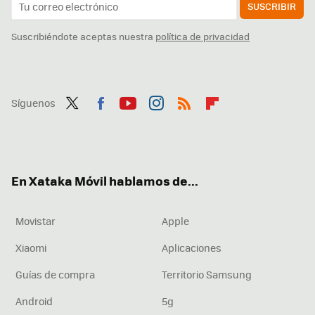
SUSCRIBIR
Suscribiéndote aceptas nuestra
política de privacidad
Síguenos
Twit
Fac
You
Inst
RSS
Flip
ter
ebo
tub
agr
boa
ok
e
am
rd
En Xataka Móvil hablamos de...
Movistar
Apple
Xiaomi
Aplicaciones
Guías de compra
Territorio Samsung
Android
5g