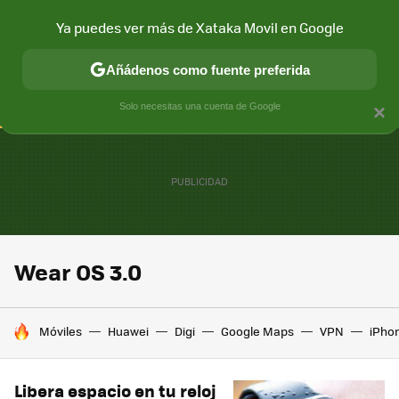
Ya puedes ver más de Xataka Movil en Google
CONECTIVIDAD
MÓVIL Y SOCIEDAD
APLICACIONES
COM
Añádenos como fuente preferida
Solo necesitas una cuenta de Google
×
Wear OS 3.0
HOY SE HABLA DE
Móviles
Huawei
Digi
Google Maps
VPN
iPhon
Libera espacio en tu reloj