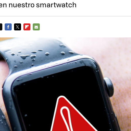
 en nuestro smartwatch
FACEBOOK
TWITTER
FLIPBOARD
E-
MAIL