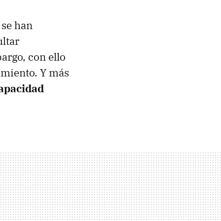
 se han
ltar
argo, con ello
amiento. Y más
capacidad