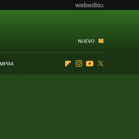
NUEVO
OMPRA
Flipboard
Instagram
Youtube
Twitter