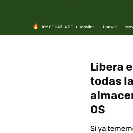
HOY SE HABLA DE
Móviles
Huawei
Mov
Libera e
todas l
almacen
OS
Si ya tememo