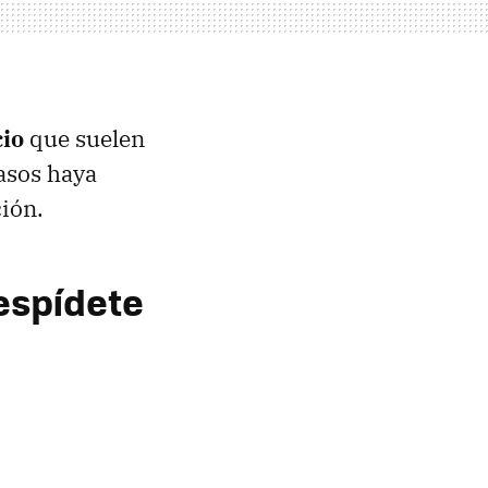
cio
que suelen
asos haya
ción.
despídete