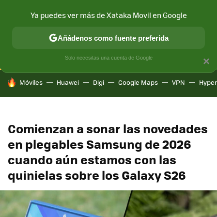
Ya puedes ver más de Xataka Movil en Google
CONECTIVIDAD
MÓVIL Y SOCIEDAD
APLICACIONES
COM
Añádenos como fuente preferida
Solo necesitas una cuenta de Google
×
HOY SE HABLA DE
Móviles
Huawei
Digi
Google Maps
VPN
Hype
Comienzan a sonar las novedades
en plegables Samsung de 2026
cuando aún estamos con las
quinielas sobre los Galaxy S26