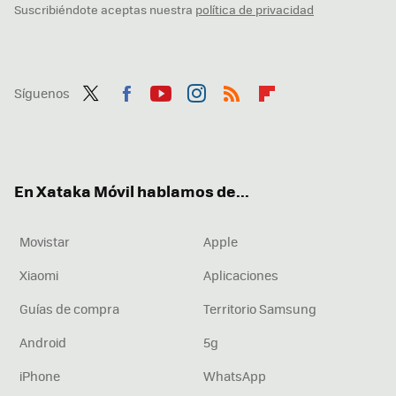
Suscribiéndote aceptas nuestra
política de privacidad
Síguenos
Twit
Fac
You
Inst
RSS
Flip
ter
ebo
tub
agr
boa
ok
e
am
rd
En Xataka Móvil hablamos de...
Movistar
Apple
Xiaomi
Aplicaciones
Guías de compra
Territorio Samsung
Android
5g
iPhone
WhatsApp