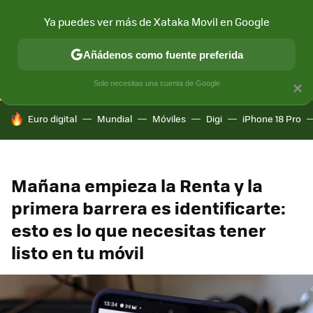
Ya puedes ver más de Xataka Movil en Google
CONECTIVIDAD
MÓVIL Y SOCIEDAD
APLICACIONES
COM
Añádenos como fuente preferida
Solo necesitas una cuenta de Google
×
HOY SE HABLA DE
Euro digital
Mundial
Móviles
Digi
iPhone 18 Pro
Mañana empieza la Renta y la
primera barrera es identificarte:
esto es lo que necesitas tener
listo en tu móvil