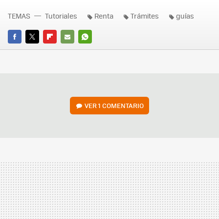
TEMAS
Tutoriales
Renta
Trámites
guías
FACEBOOK
TWITTER
FLIPBOARD
E-
WHATSAPP
MAIL
VER
1 COMENTARIO