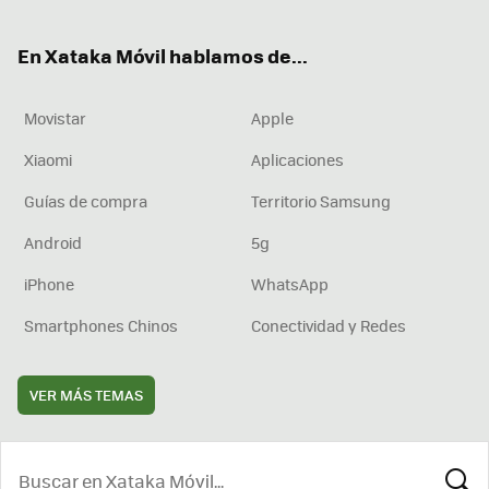
ter
ebo
tub
agr
boa
ok
e
am
rd
En Xataka Móvil hablamos de...
Movistar
Apple
Xiaomi
Aplicaciones
Guías de compra
Territorio Samsung
Android
5g
iPhone
WhatsApp
Smartphones Chinos
Conectividad y Redes
VER MÁS TEMAS