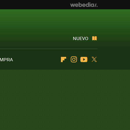
NUEVO
OMPRA
Flipboard
Instagram
Youtube
Twitter