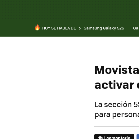
HOY SE HABLA DE
Samsung Galaxy S26
Ga
Movista
activar
La sección 5
para persona
1 comentario