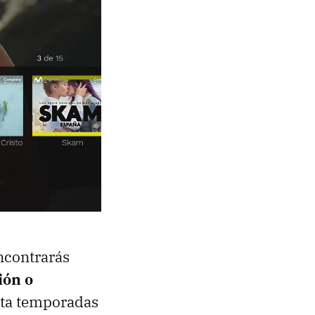
ncontrarás
ión o
asta temporadas