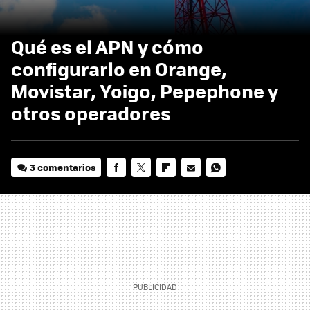
Qué es el APN y cómo
configurarlo en Orange,
Movistar, Yoigo, Pepephone y
otros operadores
3 comentarios
FACEBOOK
TWITTER
FLIPBOARD
E-
WHATSAPP
MAIL