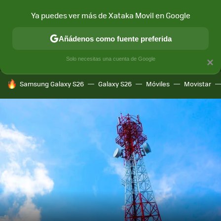
Ya puedes ver más de Xataka Movil en Google
MENÚ
NUEVO
Añádenos como fuente preferida
CONECTIVIDAD
MÓVIL Y SOCIEDAD
APLICACIONES
COM
Solo necesitas una cuenta de Google
×
HOY SE HABLA DE
Samsung Galaxy S26
Galaxy S26
Móviles
Movistar