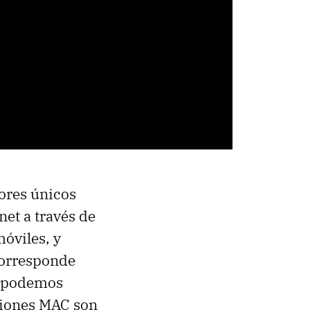
dores únicos
net a través de
óviles, y
corresponde
e podemos
ciones MAC son