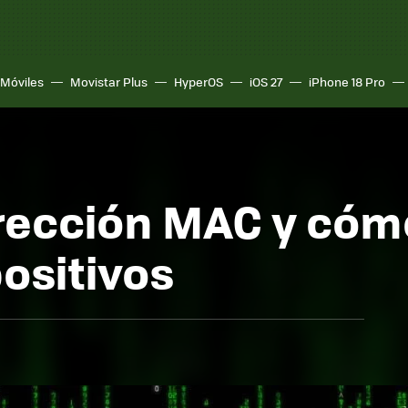
Móviles
Movistar Plus
HyperOS
iOS 27
iPhone 18 Pro
rección MAC y cómo
ositivos