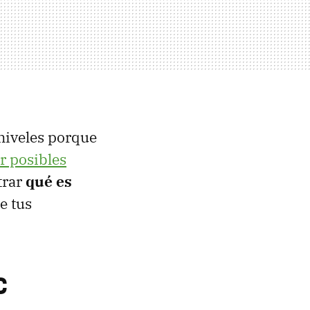
niveles porque
r posibles
trar
qué es
e tus
C