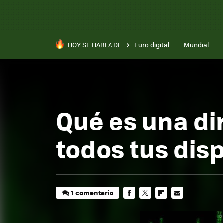
HOY SE HABLA DE
Euro digital
Mundial
Qué es una di
todos tus disp
1 comentario
FACEBOOK
TWITTER
FLIPBOARD
E-
MAIL