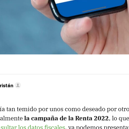
ristán
día tan temido por unos como deseado por otr
ialmente
la campaña de la Renta 2022
, lo qu
sultar los datos fiscales
, ya podemos presentar