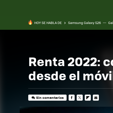
HOY SE HABLA DE
Samsung Galaxy S26
Ga
Renta 2022: c
desde el móvi
Sin comentarios
FACEBOOK
TWITTER
FLIPBOARD
E-
MAIL