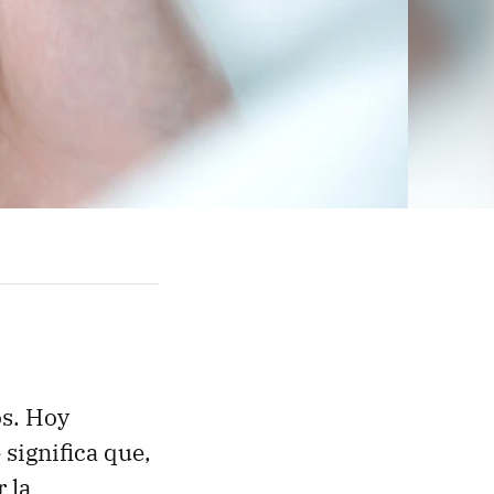
os. Hoy
e significa que,
 la