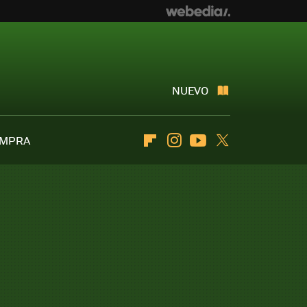
NUEVO
OMPRA
Flipboard
Instagram
Youtube
Twitter