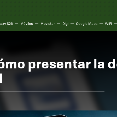
laxy S26
Móviles
Movistar
Digi
Google Maps
WiFi
ómo presentar la 
l