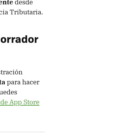
mente
desde
cia Tributaria.
borrador
stración
ta
para hacer
puedes
de App Store