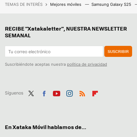
TEMAS DE INTERÉS
Mejores móviles
Samsung Galaxy S25
RECIBE "Xatakaletter", NUESTRA NEWSLETTER
SEMANAL
SUSCRIBIR
Suscribiéndote aceptas nuestra
política de privacidad
Síguenos
Twit
Fac
You
Inst
RSS
Flip
ter
ebo
tub
agr
boa
ok
e
am
rd
En Xataka Móvil hablamos de...