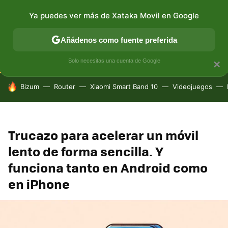
Ya puedes ver más de Xataka Movil en Google
CONECTIVIDAD
MÓVIL Y SOCIEDAD
APLICACIONES
Añádenos como fuente preferida
Solo necesitas una cuenta de Google
×
HOY SE HABLA DE
Bizum
Router
Xiaomi Smart Band 10
Videojuegos
Trucazo para acelerar un móvil
lento de forma sencilla. Y
funciona tanto en Android como
en iPhone