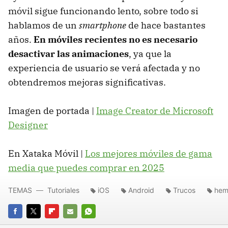
móvil sigue funcionando lento, sobre todo si
hablamos de un
smartphone
de hace bastantes
años.
En móviles recientes no es necesario
desactivar las animaciones
, ya que la
experiencia de usuario se verá afectada y no
obtendremos mejoras significativas.
Imagen de portada |
Image Creator de Microsoft
Designer
En Xataka Móvil |
Los mejores móviles de gama
media que puedes comprar en 2025
TEMAS
Tutoriales
iOS
Android
Trucos
hem
FACEBOOK
TWITTER
FLIPBOARD
E-
WHATSAPP