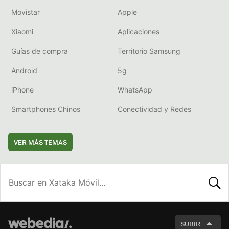
Movistar
Apple
Xiaomi
Aplicaciones
Guías de compra
Territorio Samsung
Android
5g
iPhone
WhatsApp
Smartphones Chinos
Conectividad y Redes
VER MÁS TEMAS
BUSCA
SUBIR