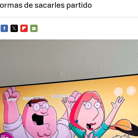
formas de sacarles partido
FACEBOOK
TWITTER
FLIPBOARD
E-
MAIL