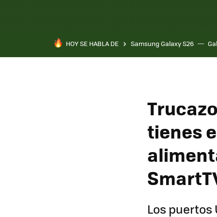
HOY SE HABLA DE
Samsung Galaxy S26
Ga
Trucazo
tienes 
aliment
SmartT
Los puertos 