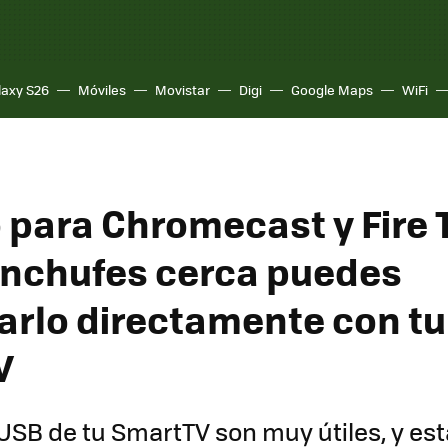
laxy S26
Móviles
Movistar
Digi
Google Maps
WiFi
 para Chromecast y Fire T
enchufes cerca puedes
arlo directamente con tu
V
USB de tu SmartTV son muy útiles, y est