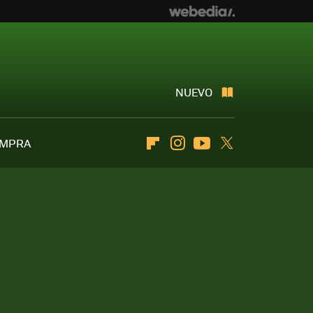
NUEVO
OMPRA
Flipboard
Instagram
Youtube
Twitter