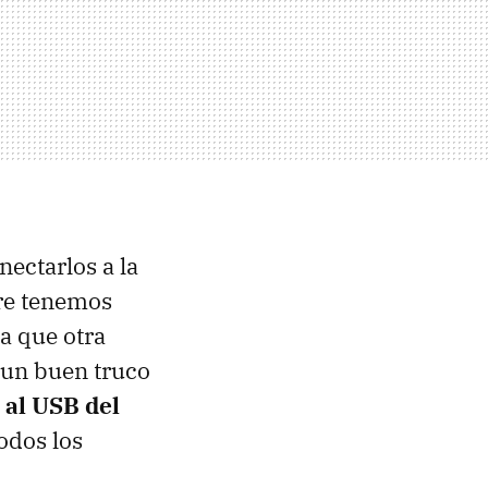
ectarlos a la
re tenemos
na que otra
 un buen truco
 al USB del
odos los