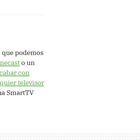
os que podemos
mecast
o un
cabar con
quier televisor
una SmartTV