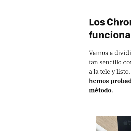
Los Chrom
funciona
Vamos a dividi
tan sencillo c
a la tele y lis
hemos probado
método
.