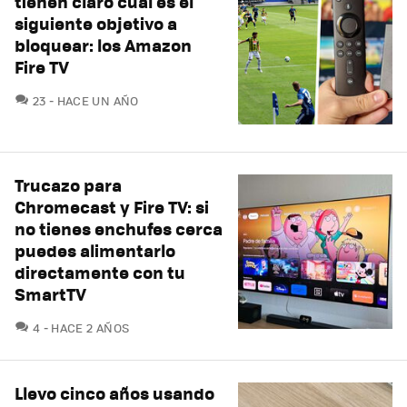
tienen claro cuál es el
siguiente objetivo a
bloquear: los Amazon
Fire TV
COMENTARIOS
23
HACE UN AÑO
Trucazo para
Chromecast y Fire TV: si
no tienes enchufes cerca
puedes alimentarlo
directamente con tu
SmartTV
COMENTARIOS
4
HACE 2 AÑOS
Llevo cinco años usando