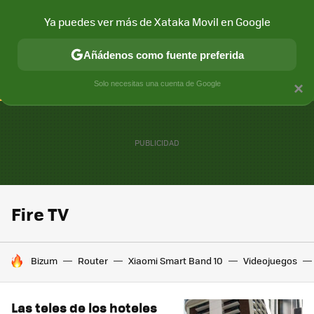
Ya puedes ver más de Xataka Movil en Google
CONECTIVIDAD
MÓVIL Y SOCIEDAD
APLICACIONES
COM
Añádenos como fuente preferida
Solo necesitas una cuenta de Google
×
Fire TV
HOY SE HABLA DE
Bizum
Router
Xiaomi Smart Band 10
Videojuegos
Las teles de los hoteles