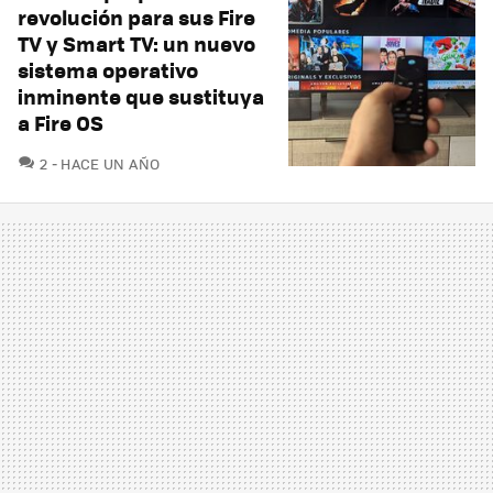
revolución para sus Fire
TV y Smart TV: un nuevo
sistema operativo
inminente que sustituya
a Fire OS
COMENTARIOS
2
HACE UN AÑO