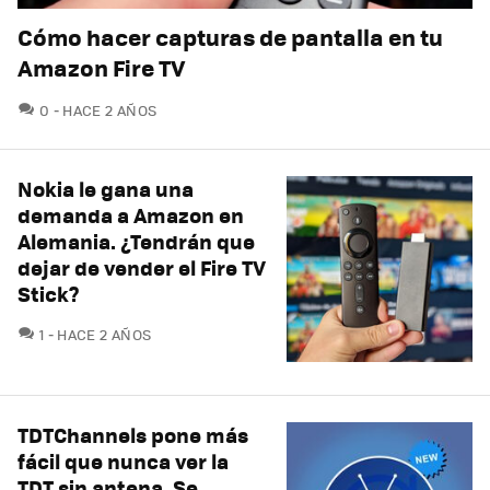
Cómo hacer capturas de pantalla en tu
Amazon Fire TV
COMENTARIOS
0
HACE 2 AÑOS
Nokia le gana una
demanda a Amazon en
Alemania. ¿Tendrán que
dejar de vender el Fire TV
Stick?
COMENTARIOS
1
HACE 2 AÑOS
TDTChannels pone más
fácil que nunca ver la
TDT sin antena. Se