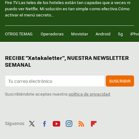
Fire TV:Las teles de los hoteles están tan capadas que a veces ni
puedo ver Netflix. Mi solución es tan simple como efectiva.Cómo
activar el menú secreto...
OTROS TEMAS:
Operadoras
Movistar
Android
5g
iPh
RECIBE "Xatakaletter", NUESTRA NEWSLETTER
SEMANAL
SUSCRIBIR
Suscribiéndote aceptas nuestra
política de privacidad
Síguenos
Twit
Fac
You
Inst
RSS
Flip