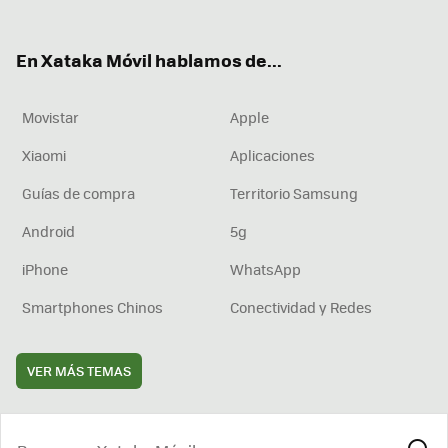
ter
ebo
tub
agr
boa
ok
e
am
rd
En Xataka Móvil hablamos de...
Movistar
Apple
Xiaomi
Aplicaciones
Guías de compra
Territorio Samsung
Android
5g
iPhone
WhatsApp
Smartphones Chinos
Conectividad y Redes
VER MÁS TEMAS