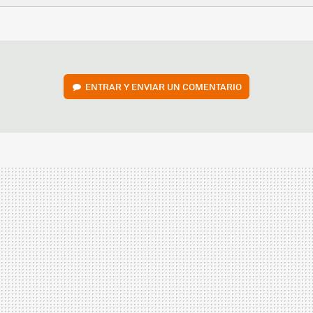
FACEBOOK
TWITTER
FLIPBOARD
E-
WHATSAPP
MAIL
ENTRAR Y ENVIAR UN COMENTARIO