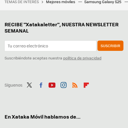
TEMAS DE INTERÉS
Mejores móviles
Samsung Galaxy S25
RECIBE "Xatakaletter", NUESTRA NEWSLETTER
SEMANAL
SUSCRIBIR
Suscribiéndote aceptas nuestra
política de privacidad
Síguenos
Twit
Fac
You
Inst
RSS
Flip
ter
ebo
tub
agr
boa
ok
e
am
rd
En Xataka Móvil hablamos de...