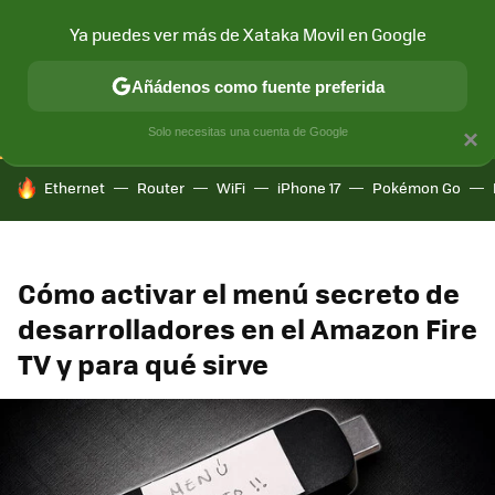
Ya puedes ver más de Xataka Movil en Google
CONECTIVIDAD
MÓVIL Y SOCIEDAD
APLICACIONES
COM
Añádenos como fuente preferida
Solo necesitas una cuenta de Google
×
HOY SE HABLA DE
Ethernet
Router
WiFi
iPhone 17
Pokémon Go
Cómo activar el menú secreto de
desarrolladores en el Amazon Fire
TV y para qué sirve