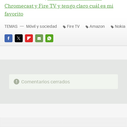
Chromecast y Fire TV y tengo claro cuál es mi
favorito
TEMAS
Móvil y sociedad
Fire TV
Amazon
Nokia
FACEBOOK
TWITTER
FLIPBOARD
E-
WHATSAPP
MAIL
Comentarios cerrados