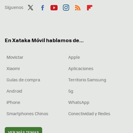
Síguenos
Twit
Fac
You
Inst
RSS
Flip
ter
ebo
tub
agr
boa
ok
e
am
rd
En Xataka Móvil hablamos de...
Movistar
Apple
Xiaomi
Aplicaciones
Guías de compra
Territorio Samsung
Android
5g
iPhone
WhatsApp
Smartphones Chinos
Conectividad y Redes
VER MÁS TEMAS