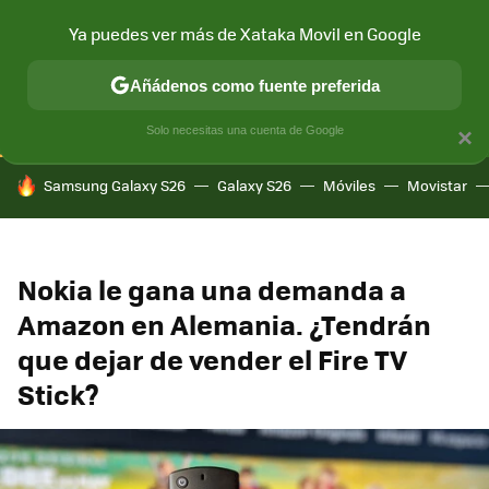
Ya puedes ver más de Xataka Movil en Google
CONECTIVIDAD
MÓVIL Y SOCIEDAD
APLICACIONES
COM
Añádenos como fuente preferida
Solo necesitas una cuenta de Google
×
HOY SE HABLA DE
Samsung Galaxy S26
Galaxy S26
Móviles
Movistar
Nokia le gana una demanda a
Amazon en Alemania. ¿Tendrán
que dejar de vender el Fire TV
Stick?