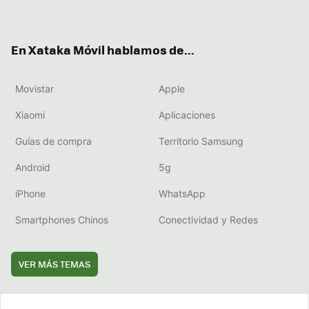
ter
ebo
tub
agr
boa
ok
e
am
rd
En Xataka Móvil hablamos de...
Movistar
Apple
Xiaomi
Aplicaciones
Guías de compra
Territorio Samsung
Android
5g
iPhone
WhatsApp
Smartphones Chinos
Conectividad y Redes
VER MÁS TEMAS