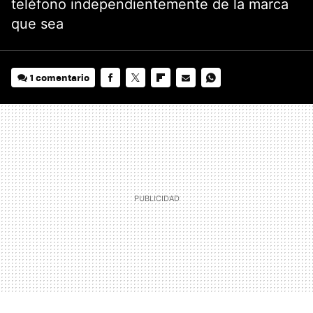
teléfono independientemente de la marca
que sea
1 comentario
FACEBOOK
TWITTER
FLIPBOARD
E-
WHATSAPP
MAIL