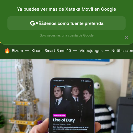
Ya puedes ver más de Xataka Movil en Google
CONECTIVIDAD
MÓVIL Y SOCIEDAD
APLICACIONES
Añádenos como fuente preferida
Solo necesitas una cuenta de Google
×
HOY SE HABLA DE
Bizum
Xiaomi Smart Band 10
Videojuegos
Notificacio