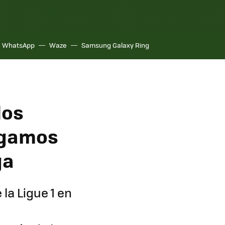
WhatsApp
Waze
Samsung Galaxy Ring
los
agamos
ga
la Ligue 1 en