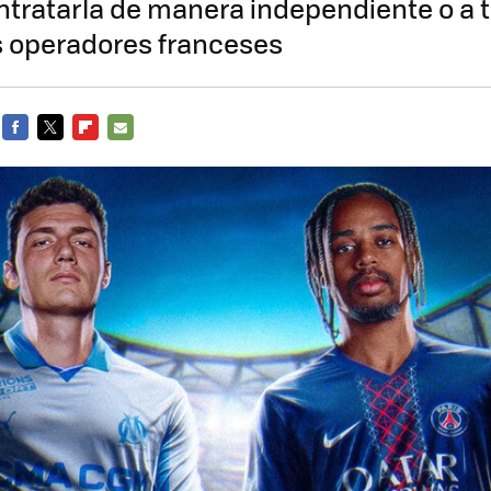
tratarla de manera independiente o a t
s operadores franceses
FACEBOOK
TWITTER
FLIPBOARD
E-
MAIL