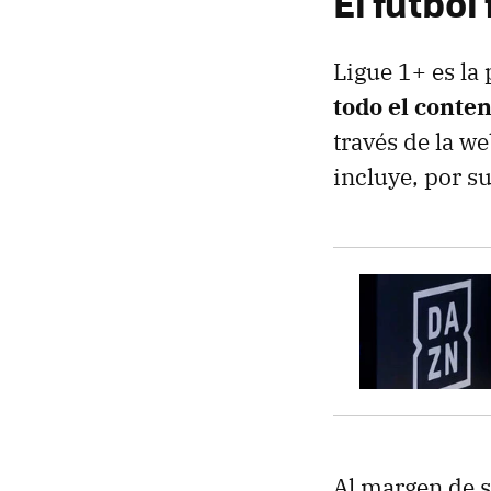
El fútbol
Ligue 1+ es la
todo el conte
través de la w
incluye, por s
Al margen de s