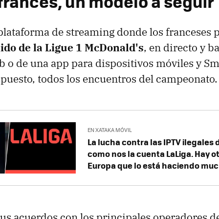
 francés, un modelo a seguir
 plataforma de streaming donde los franceses 
nido de la Ligue 1 McDonald's
, en directo y 
eb o de una app para dispositivos móviles y Sm
upuesto, todos los encuentros del campeonato.
EN XATAKA MÓVIL
La lucha contra las IPTV ilegales 
como nos la cuenta LaLiga. Hay ot
Europa que lo está haciendo mu
us acuerdos con los principales operadores d