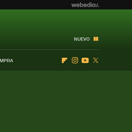
NUEVO
OMPRA
Flipboard
Instagram
Youtube
Twitter