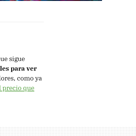
que sigue
ales para ver
dores, como ya
l precio que