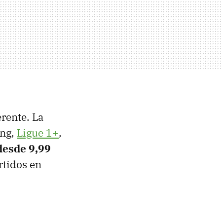
erente. La
ing,
Ligue 1+
,
desde 9,99
rtidos en