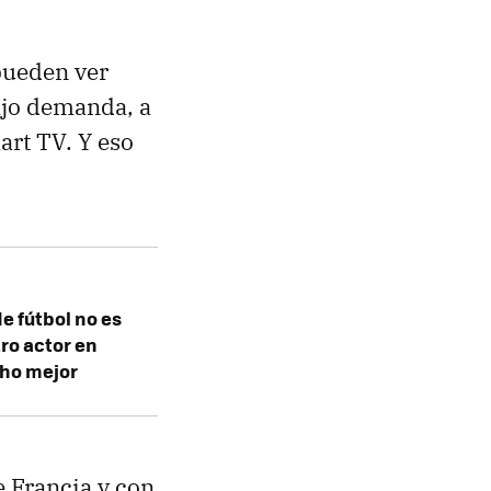
pueden ver
bajo demanda, a
art TV. Y eso
de fútbol no es
ro actor en
cho mejor
e Francia y con