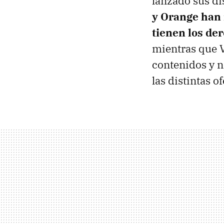
lanzado sus di
y Orange han 
tienen los de
mientras que V
contenidos y n
las distintas o