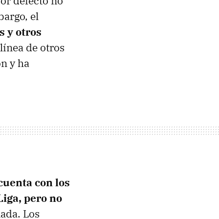
or defecto no
bargo, el
s y otros
 línea de otros
n y ha
cuenta con los
Liga, pero no
ada. Los