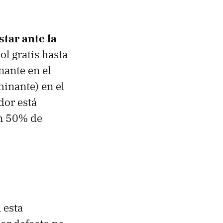
tar ante la
l gratis hasta
nante en el
inante) en el
dor está
un 50% de
 esta