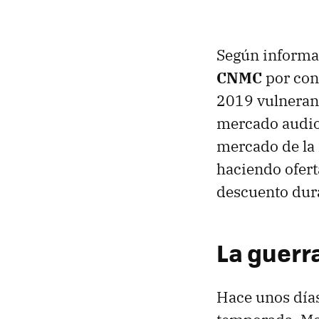
Según inform
CNMC
por cons
2019 vulneran 
mercado audiov
mercado de la 
haciendo ofert
descuento dura
La guerra
Hace unos días