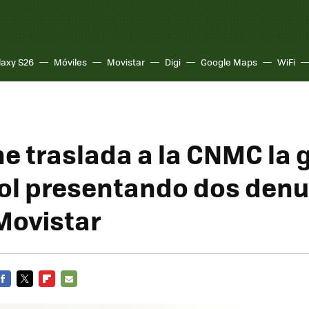
laxy S26
Móviles
Movistar
Digi
Google Maps
WiFi
e traslada a la CNMC la 
bol presentando dos den
Movistar
FACEBOOK
TWITTER
FLIPBOARD
E-