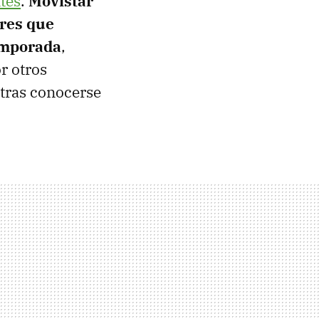
ntes
.
Movistar
ores que
temporada
,
r otros
 tras conocerse