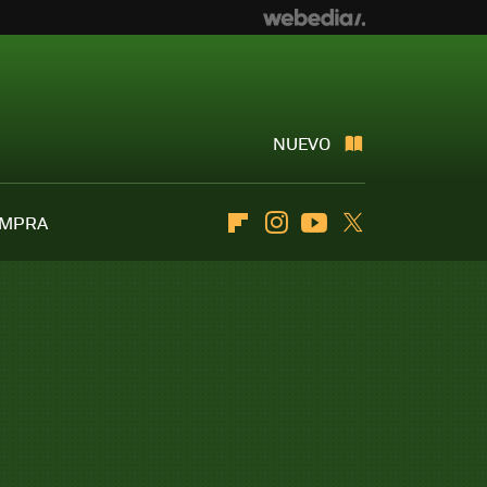
NUEVO
OMPRA
Flipboard
Instagram
Youtube
Twitter