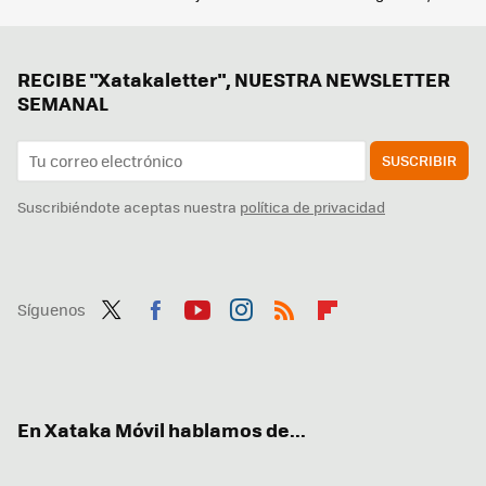
RECIBE "Xatakaletter", NUESTRA NEWSLETTER
SEMANAL
SUSCRIBIR
Suscribiéndote aceptas nuestra
política de privacidad
Síguenos
Twit
Fac
You
Inst
RSS
Flip
ter
ebo
tub
agr
boa
ok
e
am
rd
En Xataka Móvil hablamos de...