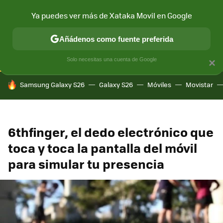
Ya puedes ver más de Xataka Movil en Google
CONECTIVIDAD
MÓVIL Y SOCIEDAD
APLICACIONES
COM
Añádenos como fuente preferida
Solo necesitas una cuenta de Google
×
HOY SE HABLA DE
Samsung Galaxy S26
Galaxy S26
Móviles
Movistar
6thfinger, el dedo electrónico que
toca y toca la pantalla del móvil
para simular tu presencia