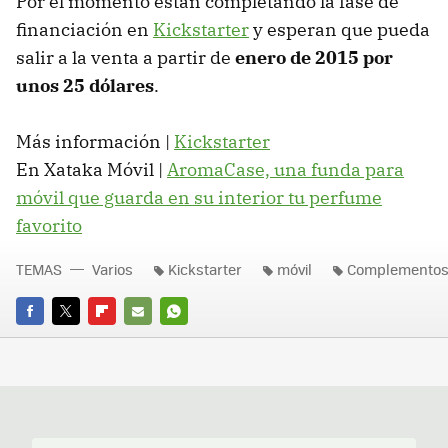
Por el momento están completando la fase de
financiación en
Kickstarter
y esperan que pueda
salir a la venta a partir de
enero de 2015 por
unos 25 dólares
.
Más información |
Kickstarter
En Xataka Móvil |
AromaCase, una funda para
móvil que guarda en su interior tu perfume
favorito
TEMAS
Varios
Kickstarter
móvil
Complementos 
FACEBOOK
TWITTER
FLIPBOARD
E-
WHATSAPP
MAIL