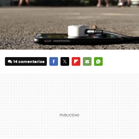
14 comentarios
FACEBOOK
TWITTER
FLIPBOARD
E-
WHATSAPP
MAIL