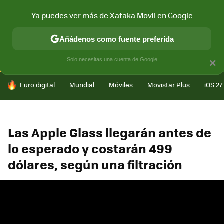
Ya puedes ver más de Xataka Movil en Google
CONECTIVIDAD
MÓVIL Y SOCIEDAD
APLICACIONES
COM
Añádenos como fuente preferida
Solo necesitas una cuenta de Google
×
HOY SE HABLA DE
Euro digital
Mundial
Móviles
Movistar Plus
iOS 27
Las Apple Glass llegarán antes de
lo esperado y costarán 499
dólares, según una filtración