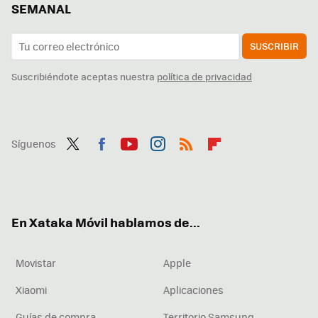
SEMANAL
SUSCRIBIR
Suscribiéndote aceptas nuestra
política de privacidad
Síguenos
Twit
Fac
You
Inst
RSS
Flip
ter
ebo
tub
agr
boa
ok
e
am
rd
En Xataka Móvil hablamos de...
Movistar
Apple
Xiaomi
Aplicaciones
Guías de compra
Territorio Samsung