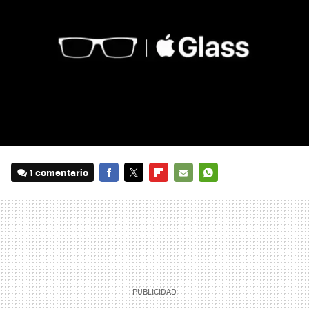
1 comentario
FACEBOOK
TWITTER
FLIPBOARD
E-
WHATSAPP
MAIL