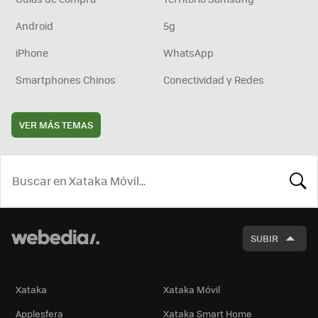
Android
5g
iPhone
WhatsApp
Smartphones Chinos
Conectividad y Redes
VER MÁS TEMAS
BUSCA
SUBIR
Xataka
Xataka Móvil
Applesfera
Xataka Smart Home