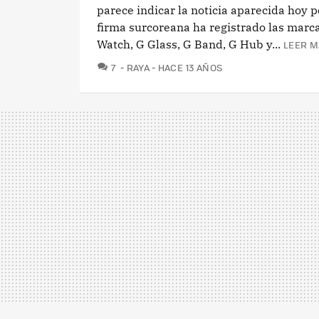
parece indicar la noticia aparecida hoy po
firma surcoreana ha registrado las marc
Watch, G Glass, G Band, G Hub y...
LEER M
COMENTARIOS
7
RAYA
HACE 13 AÑOS