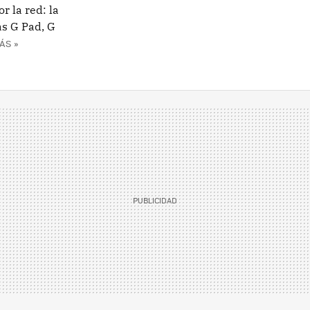
r la red: la
as G Pad, G
ÁS »