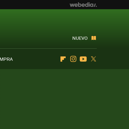
NUEVO
OMPRA
Flipboard
Instagram
Youtube
Twitter