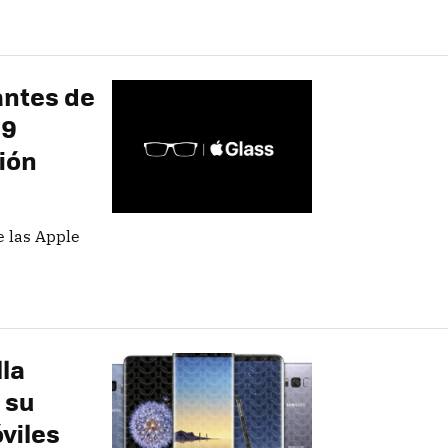
antes de
99
ción
e las Apple
lla
 su
viles