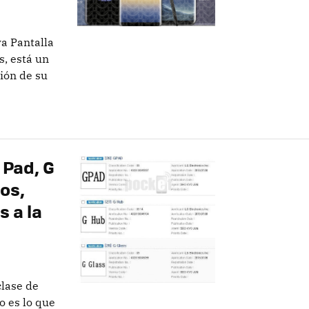
a Pantalla
s, está un
ión de su
 Pad, G
os,
s a la
clase de
o es lo que