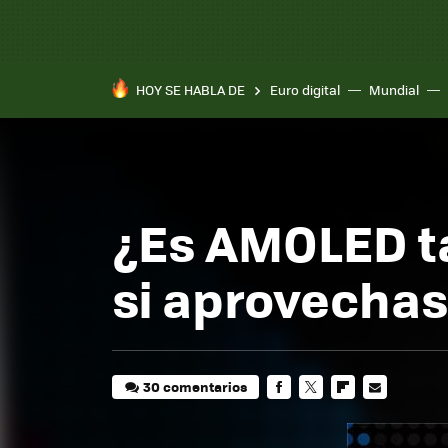
HOY SE HABLA DE
Euro digital
Mundial
¿Es AMOLED ta
si aprovechas
30 comentarios
FACEBOOK
TWITTER
FLIPBOARD
E-
MAIL