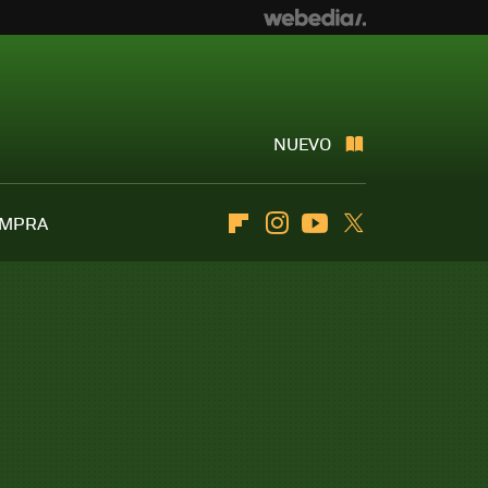
NUEVO
OMPRA
Flipboard
Instagram
Youtube
Twitter