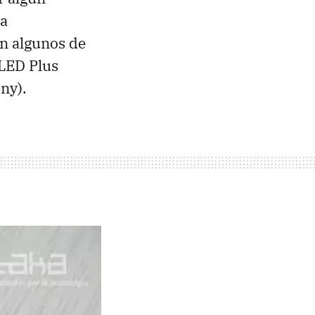
la
on algunos de
OLED Plus
ny).