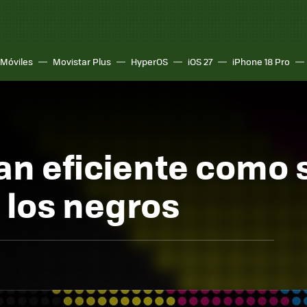
Móviles
Movistar Plus
HyperOS
iOS 27
iPhone 18 Pro
n eficiente como s
 los negros