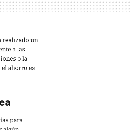
n realizado un
ente a las
iones o la
 el ahorro es
dea
ías para
r algún