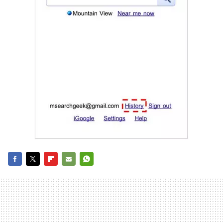
FACEBOOK
TWITTER
FLIPBOARD
E-
WHATSAPP
MAIL