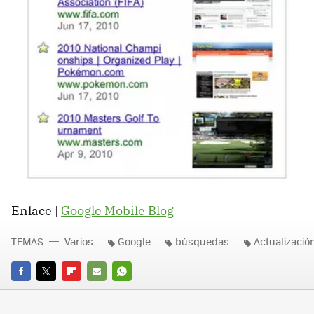
Enlace |
Google Mobile Blog
TEMAS
Varios
Google
búsquedas
Actualizació
FACEBOOK
TWITTER
FLIPBOARD
E-
WHATSAPP
MAIL