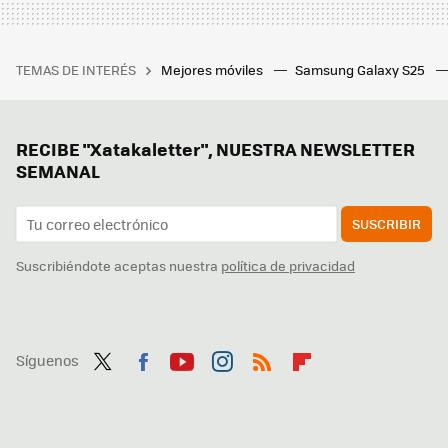
TEMAS DE INTERÉS
Mejores móviles
Samsung Galaxy S25
RECIBE "Xatakaletter", NUESTRA NEWSLETTER
SEMANAL
SUSCRIBIR
Suscribiéndote aceptas nuestra
política de privacidad
Síguenos
Twit
Fac
You
Inst
RSS
Flip
ter
ebo
tub
agr
boa