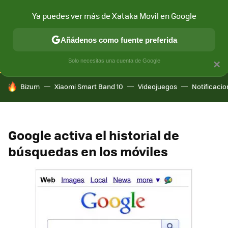
Ya puedes ver más de Xataka Movil en Google
CONECTIVIDAD
MÓVIL Y SOCIEDAD
APLICACIONES
COM
Añádenos como fuente preferida
Solo necesitas una cuenta de Google
×
HOY SE HABLA DE
Bizum
Xiaomi Smart Band 10
Videojuegos
Notificaci
Google activa el historial de
búsquedas en los móviles