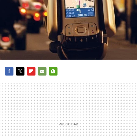
FACEBOOK
TWITTER
FLIPBOARD
E-
WHATSAPP
MAIL