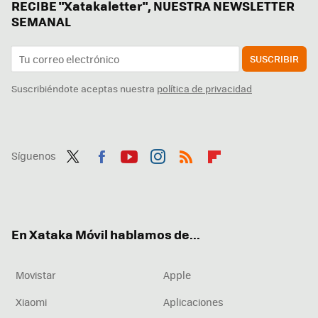
RECIBE "Xatakaletter", NUESTRA NEWSLETTER
SEMANAL
SUSCRIBIR
Suscribiéndote aceptas nuestra
política de privacidad
Síguenos
Twit
Fac
You
Inst
RSS
Flip
ter
ebo
tub
agr
boa
ok
e
am
rd
En Xataka Móvil hablamos de...
Movistar
Apple
Xiaomi
Aplicaciones