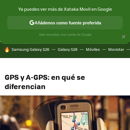
Ya puedes ver más de Xataka Movil en Google
CONECTIVIDAD
MÓVIL Y SOCIEDAD
APLICACIONES
COM
Añádenos como fuente preferida
Solo necesitas una cuenta de Google
×
HOY SE HABLA DE
Samsung Galaxy S26
Galaxy S26
Móviles
Movistar
GPS y A-GPS: en qué se
diferencian