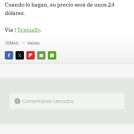
Cuando lo hagan, su precio será de unos 24
dólares.
Vía |
Textually
.
TEMAS
Varios
FACEBOOK
TWITTER
FLIPBOARD
E-
WHATSAPP
MAIL
Comentarios cerrados