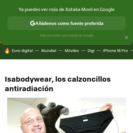
Ya puedes ver más de Xataka Movil en Google
CONECTIVIDAD
MÓVIL Y SOCIEDAD
APLICACIONES
COM
Añádenos como fuente preferida
Solo necesitas una cuenta de Google
×
HOY SE HABLA DE
Euro digital
Mundial
Móviles
Digi
iPhone 18 Pro
Isabodywear, los calzoncillos
antiradiación