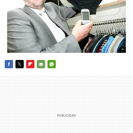
FACEBOOK
TWITTER
FLIPBOARD
E-
WHATSAPP
MAIL