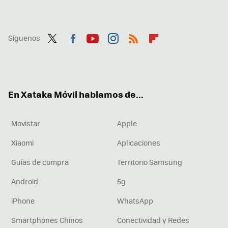
Síguenos
Twit
Fac
You
Inst
RSS
Flip
ter
ebo
tub
agr
boa
ok
e
am
rd
En Xataka Móvil hablamos de...
Movistar
Apple
Xiaomi
Aplicaciones
Guías de compra
Territorio Samsung
Android
5g
iPhone
WhatsApp
Smartphones Chinos
Conectividad y Redes