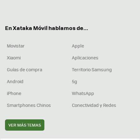
Twit
Fac
You
Inst
RSS
Flip
ter
ebo
tub
agr
boa
ok
e
am
rd
En Xataka Móvil hablamos de...
Movistar
Apple
Xiaomi
Aplicaciones
Guías de compra
Territorio Samsung
Android
5g
iPhone
WhatsApp
Smartphones Chinos
Conectividad y Redes
VER MÁS TEMAS