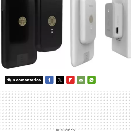
6 comentarios
FACEBOOK
TWITTER
FLIPBOARD
E-
WHATSAPP
MAIL