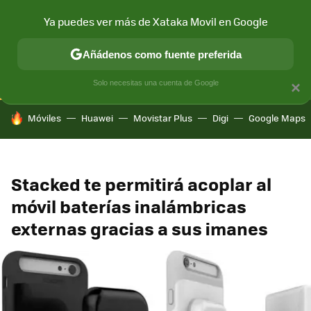
Ya puedes ver más de Xataka Movil en Google
CONECTIVIDAD
MÓVIL Y SOCIEDAD
APLICACIONES
COM
Añádenos como fuente preferida
Solo necesitas una cuenta de Google
×
HOY SE HABLA DE
Móviles
Huawei
Movistar Plus
Digi
Google Maps
Stacked te permitirá acoplar al
móvil baterías inalámbricas
externas gracias a sus imanes