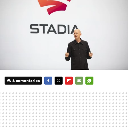
8 comentarios
FACEBOOK
TWITTER
FLIPBOARD
E-
WHATSAPP
MAIL