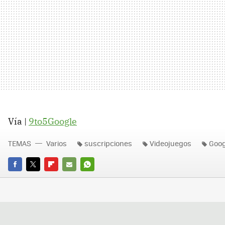
Vía |
9to5Google
TEMAS
Varios
suscripciones
Videojuegos
Goog
FACEBOOK
TWITTER
FLIPBOARD
E-
WHATSAPP
MAIL