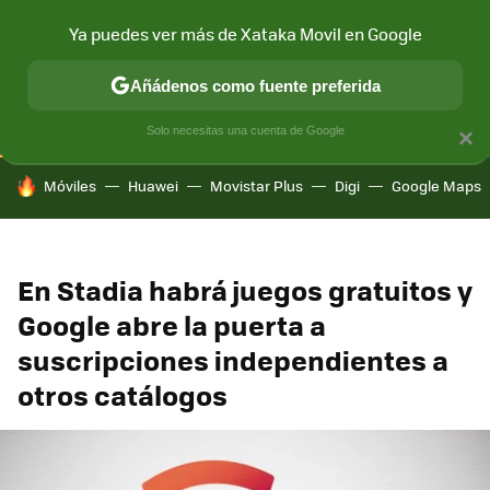
Ya puedes ver más de Xataka Movil en Google
CONECTIVIDAD
MÓVIL Y SOCIEDAD
APLICACIONES
COM
Añádenos como fuente preferida
Solo necesitas una cuenta de Google
×
HOY SE HABLA DE
Móviles
Huawei
Movistar Plus
Digi
Google Maps
En Stadia habrá juegos gratuitos y
Google abre la puerta a
suscripciones independientes a
otros catálogos