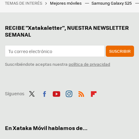
TEMAS DE INTERÉS
Mejores móviles
Samsung Galaxy S25
RECIBE "Xatakaletter", NUESTRA NEWSLETTER
SEMANAL
SUSCRIBIR
Suscribiéndote aceptas nuestra
política de privacidad
Síguenos
Twit
Fac
You
Inst
RSS
Flip
ter
ebo
tub
agr
boa
ok
e
am
rd
En Xataka Móvil hablamos de...