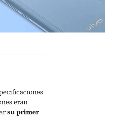
pecificaciones
ones eran
tar
su primer