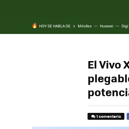
HOY SE HABLA DE
Móviles
Huawei
Digi
El Vivo 
plegabl
potenci
1 comentario