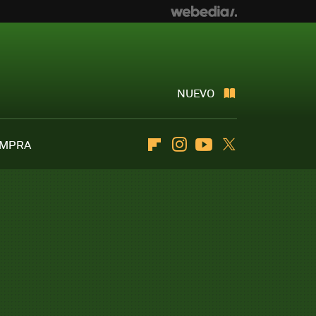
NUEVO
OMPRA
Flipboard
Instagram
Youtube
Twitter