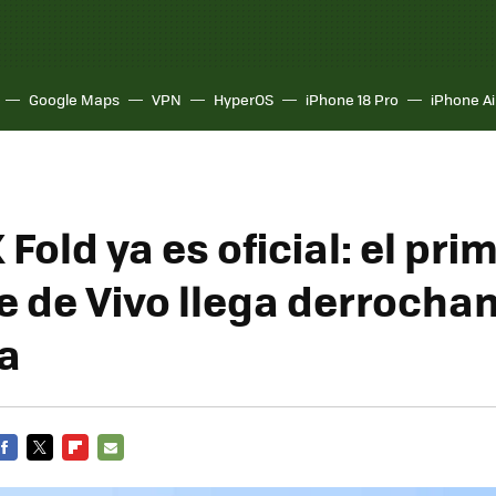
Google Maps
VPN
HyperOS
iPhone 18 Pro
iPhone Ai
X Fold ya es oficial: el pri
e de Vivo llega derrocha
a
FACEBOOK
TWITTER
FLIPBOARD
E-