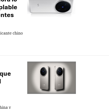
plable
entes
ricante chino
 que
l
hina y