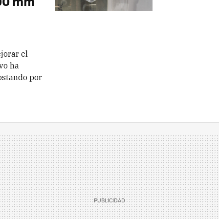
400 mm
jorar el
ivo ha
postando por