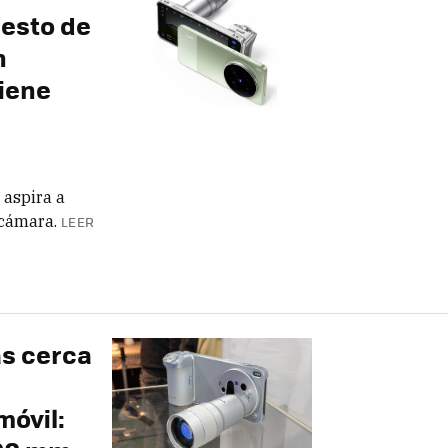
resto de
n
tiene
 aspira a
 cámara.
LEER
ás cerca
a
móvil: