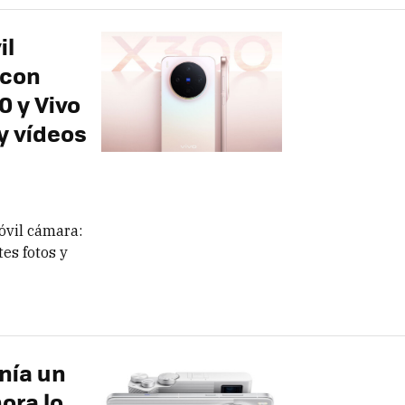
il
 con
0 y Vivo
y vídeos
óvil cámara:
es fotos y
enía un
hora lo