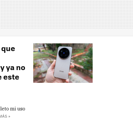
o que
y ya no
e este
leto mi uso
MÁS »