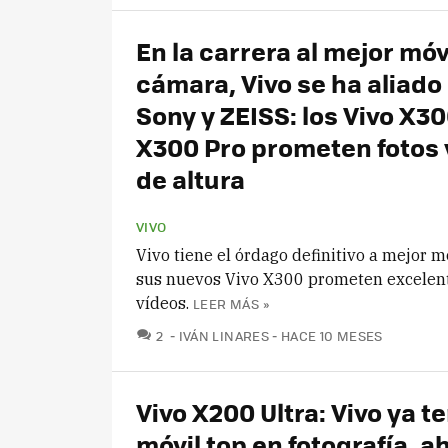
En la carrera al mejor móv
cámara, Vivo se ha aliado
Sony y ZEISS: los Vivo X30
X300 Pro prometen fotos 
de altura
VIVO
Vivo tiene el órdago definitivo a mejor m
sus nuevos Vivo X300 prometen excelent
vídeos.
LEER MÁS »
COMENTARIOS
2
IVÁN LINARES
HACE 10 MESES
Vivo X200 Ultra: Vivo ya t
móvil top en fotografía, a