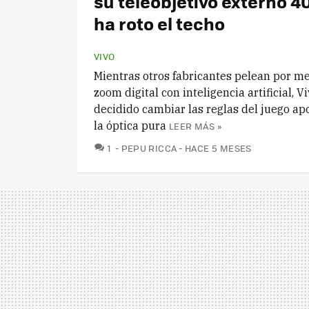
su teleobjetivo externo 
ha roto el techo
VIVO
Mientras otros fabricantes pelean por me
zoom digital con inteligencia artificial, V
decidido cambiar las reglas del juego a
la óptica pura
LEER MÁS »
COMENTARIOS
1
PEPU RICCA
HACE 5 MESES