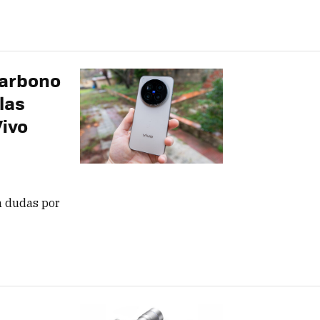
-carbono
 las
Vivo
n dudas por