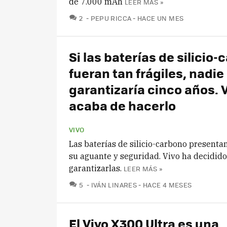
de 7.000 mAh
LEER MÁS »
COMENTARIOS
2
PEPU RICCA
HACE UN MES
Si las baterías de silicio
fueran tan frágiles, nadie
garantizaría cinco años. 
acaba de hacerlo
VIVO
Las baterías de silicio-carbono presenta
su aguante y seguridad. Vivo ha decidido
garantizarlas.
LEER MÁS »
COMENTARIOS
5
IVÁN LINARES
HACE 4 MESES
El Vivo X300 Ultra es una