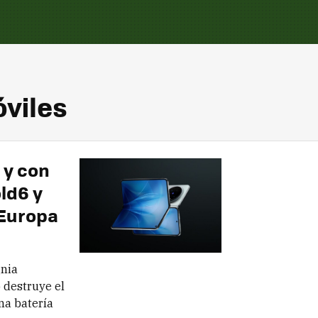
óviles
 y con
old6 y
 Europa
gnia
o destruye el
na batería