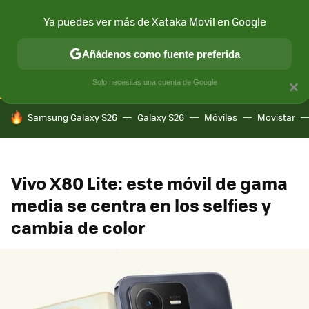
Ya puedes ver más de Xataka Movil en Google
CONECTIVIDAD
MÓVIL Y SOCIEDAD
APLICACIONES
COM
Añádenos como fuente preferida
Solo necesitas una cuenta de Google
×
HOY SE HABLA DE
Samsung Galaxy S26
Galaxy S26
Móviles
Movistar
Vivo X80 Lite: este móvil de gama
media se centra en los selfies y
cambia de color