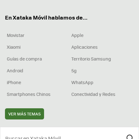
ter
ebo
tub
agr
boa
ok
e
am
rd
En Xataka Móvil hablamos de...
Movistar
Apple
Xiaomi
Aplicaciones
Guías de compra
Territorio Samsung
Android
5g
iPhone
WhatsApp
Smartphones Chinos
Conectividad y Redes
VER MÁS TEMAS