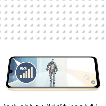
Vivo ha optado por el MediaTek Dimensity 900