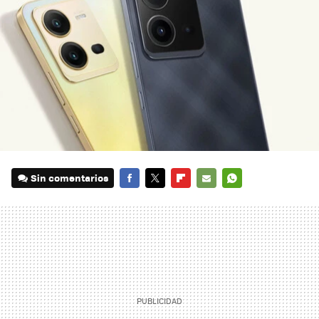
Sin comentarios
FACEBOOK
TWITTER
FLIPBOARD
E-
WHATSAPP
MAIL