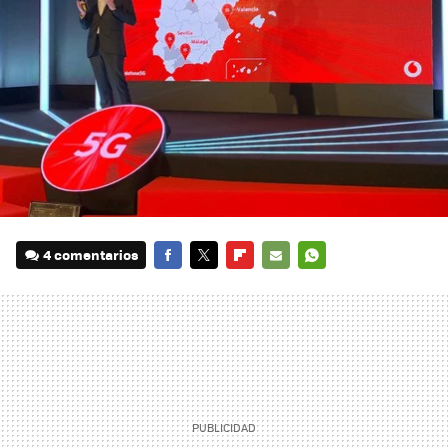
4 comentarios
FACEBOOK
TWITTER
FLIPBOARD
E-
WHATSAPP
MAIL