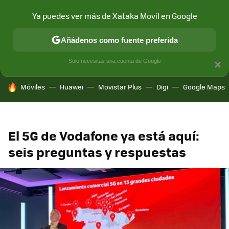
Ya puedes ver más de Xataka Movil en Google
MENÚ
NUEVO
Añádenos como fuente preferida
CONECTIVIDAD
MÓVIL Y SOCIEDAD
APLICACIONES
COM
Solo necesitas una cuenta de Google
×
HOY SE HABLA DE
Móviles
Huawei
Movistar Plus
Digi
Google Maps
El 5G de Vodafone ya está aquí:
seis preguntas y respuestas