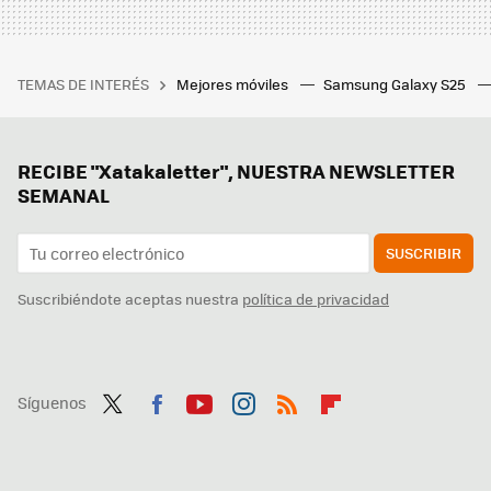
TEMAS DE INTERÉS
Mejores móviles
Samsung Galaxy S25
RECIBE "Xatakaletter", NUESTRA NEWSLETTER
SEMANAL
SUSCRIBIR
Suscribiéndote aceptas nuestra
política de privacidad
Síguenos
Twit
Fac
You
Inst
RSS
Flip
ter
ebo
tub
agr
boa