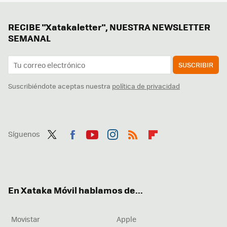
RECIBE "Xatakaletter", NUESTRA NEWSLETTER
SEMANAL
SUSCRIBIR
Suscribiéndote aceptas nuestra
política de privacidad
Síguenos
Twit
Fac
You
Inst
RSS
Flip
ter
ebo
tub
agr
boa
ok
e
am
rd
En Xataka Móvil hablamos de...
Movistar
Apple