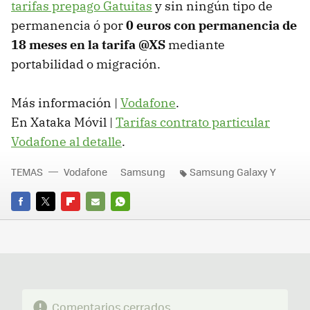
tarifas prepago Gatuitas
y sin ningún tipo de
permanencia ó por
0 euros con permanencia de
18 meses en la tarifa @XS
mediante
portabilidad o migración.
Más información |
Vodafone
.
En Xataka Móvil |
Tarifas contrato particular
Vodafone al detalle
.
TEMAS
Vodafone
Samsung
Samsung Galaxy Y
FACEBOOK
TWITTER
FLIPBOARD
E-
WHATSAPP
MAIL
Comentarios cerrados