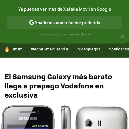
Ya puedes ver más de Xataka Movil en Google
CONECTIVIDAD
MÓVIL Y SOCIEDAD
APLICACIONES
COM
Añádenos como fuente preferida
Solo necesitas una cuenta de Google
×
HOY SE HABLA DE
Bizum
Xiaomi Smart Band 10
Videojuegos
Notificaci
El Samsung Galaxy más barato
llega a prepago Vodafone en
exclusiva