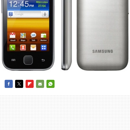
FACEBOOK
TWITTER
FLIPBOARD
E-
WHATSAPP
MAIL