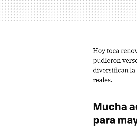
Hoy toca renova
pudieron verse
diversifican l
reales.
Mucha ac
para ma