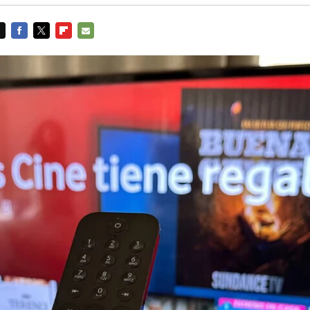
FACEBOOK
TWITTER
FLIPBOARD
E-
MAIL