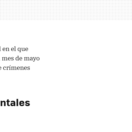
l en el que
el mes de mayo
re crímenes
ntales