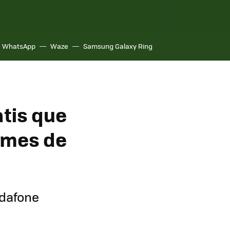
WhatsApp
Waze
Samsung Galaxy Ring
atis que
l mes de
odafone