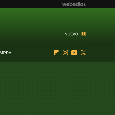
NUEVO
OMPRA
Flipboard
Instagram
Youtube
Twitter